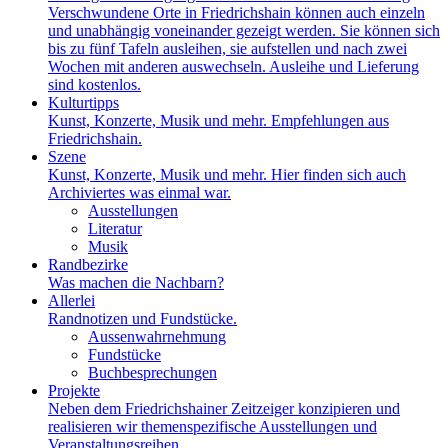
Verschwundene Orte in Friedrichshain können auch einzeln
und unabhängig voneinander gezeigt werden. Sie können sich
bis zu fünf Tafeln ausleihen, sie aufstellen und nach zwei
Wochen mit anderen auswechseln. Ausleihe und Lieferung
sind kostenlos.
Kulturtipps
Kunst, Konzerte, Musik und mehr. Empfehlungen aus
Friedrichshain.
Szene
Kunst, Konzerte, Musik und mehr. Hier finden sich auch
Archiviertes was einmal war.
Ausstellungen
Literatur
Musik
Randbezirke
Was machen die Nachbarn?
Allerlei
Randnotizen und Fundstücke.
Aussenwahrnehmung
Fundstücke
Buchbesprechungen
Projekte
Neben dem Friedrichshainer Zeitzeiger konzipieren und
realisieren wir themenspezifische Ausstellungen und
Veranstaltungsreihen.