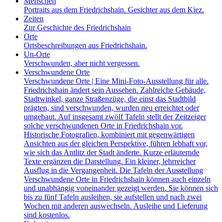
Menschen
Portraits aus dem Friedrichshain. Gesichter aus dem Kiez.
Zeiten
Zur Geschichte des Friedrichshain
Orte
Ortsbeschreibungen aus Friedrichshain.
Un-Orte
Verschwunden, aber nicht vergessen.
Verschwundene Orte
Verschwundene Orte | Eine Mini-Foto-Ausstellung für alle.
Friedrichshain ändert sein Aussehen. Zahlreiche Gebäude,
Stadtwinkel, ganze Straßenzüge, die einst das Stadtbild
prägten, sind verschwunden, wurden neu erreichtet oder
umgebaut. Auf insgesamt zwölf Tafeln stellt der Zeitzeiger
solche verschwundenen Orte in Friedrichshain vor.
Historische Fotografien, kombiniert mit gegenwärtigen
Ansichten aus der gleichen Perspektive, führen lebhaft vor,
wie sich das Antlitz der Stadt änderte. Kurze erläuternde
Texte ergänzen die Darstellung. Ein kleiner, lehrreicher
Ausflug in die Vergangenheit. Die Tafeln der Ausstellung
Verschwundene Orte in Friedrichshain können auch einzeln
und unabhängig voneinander gezeigt werden. Sie können sich
bis zu fünf Tafeln ausleihen, sie aufstellen und nach zwei
Wochen mit anderen auswechseln. Ausleihe und Lieferung
sind kostenlos.