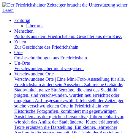
Editorial
Über uns
Menschen
Portraits aus dem Friedrichshain. Gesichter aus dem Kiez.
Zeiten
Zur Geschichte des Friedrichshain
Orte
Ortsbeschreibungen aus Friedrichshain.
Un-Orte
Verschwunden, aber nicht vergessen.
Verschwundene Orte
Verschwundene Orte | Eine Mini-Foto-Ausstellung für alle.
Friedrichshain ändert sein Aussehen. Zahlreiche Gebäude,
Stadtwinkel, ganze Straßenzüge, die einst das Stadtbild
prägten, sind verschwunden, wurden neu erreichtet oder
umgebaut. Auf insgesamt zwölf Tafeln stellt der Zeitzeiger
solche verschwundenen Orte in Friedrichshain vor.
Historische Fotografien, kombiniert mit gegenwärtigen
Ansichten aus der gleichen Perspektive, führen lebhaft vor,
wie sich das Antlitz der Stadt änderte. Kurze erläuternde
Texte ergänzen die Darstellung. Ein kleiner, lehrreicher
Ausflug in die Vergangenheit. Die Tafeln der Ausstellung