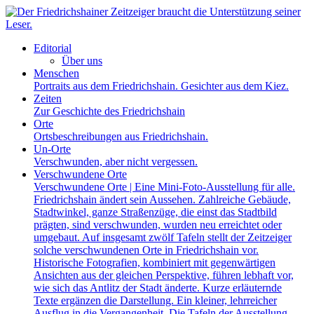
Editorial
Über uns
Menschen
Portraits aus dem Friedrichshain. Gesichter aus dem Kiez.
Zeiten
Zur Geschichte des Friedrichshain
Orte
Ortsbeschreibungen aus Friedrichshain.
Un-Orte
Verschwunden, aber nicht vergessen.
Verschwundene Orte
Verschwundene Orte | Eine Mini-Foto-Ausstellung für alle.
Friedrichshain ändert sein Aussehen. Zahlreiche Gebäude,
Stadtwinkel, ganze Straßenzüge, die einst das Stadtbild
prägten, sind verschwunden, wurden neu erreichtet oder
umgebaut. Auf insgesamt zwölf Tafeln stellt der Zeitzeiger
solche verschwundenen Orte in Friedrichshain vor.
Historische Fotografien, kombiniert mit gegenwärtigen
Ansichten aus der gleichen Perspektive, führen lebhaft vor,
wie sich das Antlitz der Stadt änderte. Kurze erläuternde
Texte ergänzen die Darstellung. Ein kleiner, lehrreicher
Ausflug in die Vergangenheit. Die Tafeln der Ausstellung