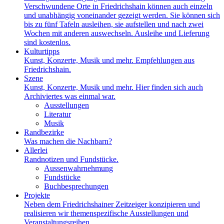
Verschwundene Orte in Friedrichshain können auch einzeln
und unabhängig voneinander gezeigt werden. Sie können sich
bis zu fünf Tafeln ausleihen, sie aufstellen und nach zwei
Wochen mit anderen auswechseln. Ausleihe und Lieferung
sind kostenlos.
Kulturtipps
Kunst, Konzerte, Musik und mehr. Empfehlungen aus
Friedrichshain.
Szene
Kunst, Konzerte, Musik und mehr. Hier finden sich auch
Archiviertes was einmal war.
Ausstellungen
Literatur
Musik
Randbezirke
Was machen die Nachbarn?
Allerlei
Randnotizen und Fundstücke.
Aussenwahrnehmung
Fundstücke
Buchbesprechungen
Projekte
Neben dem Friedrichshainer Zeitzeiger konzipieren und
realisieren wir themenspezifische Ausstellungen und
Veranstaltungsreihen.