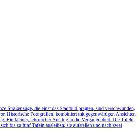
ze Straßenzüge, die einst das Stadtbild prägten, sind verschwunden,
vor. Historische Fotografien, kombiniert mit gegenwärtigen Ansichten
ng. Ein kleiner, lehrreicher Ausflug in die Vergangenheit. Die Tafeln
h bis zu fünf Tafeln ausleihen, sie aufstellen und nach zwei