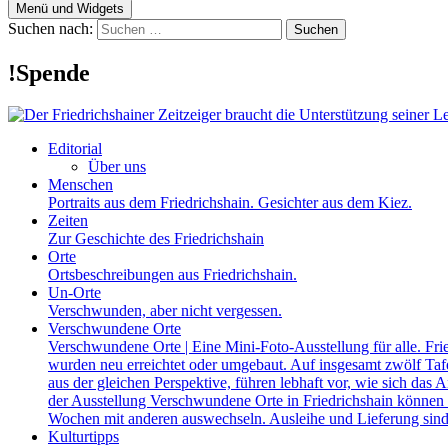
Menü und Widgets
Suchen nach:
!Spende
Editorial
Über uns
Menschen
Portraits aus dem Friedrichshain. Gesichter aus dem Kiez.
Zeiten
Zur Geschichte des Friedrichshain
Orte
Ortsbeschreibungen aus Friedrichshain.
Un-Orte
Verschwunden, aber nicht vergessen.
Verschwundene Orte
Verschwundene Orte | Eine Mini-Foto-Ausstellung für alle. Fri
wurden neu erreichtet oder umgebaut. Auf insgesamt zwölf Tafel
aus der gleichen Perspektive, führen lebhaft vor, wie sich das A
der Ausstellung Verschwundene Orte in Friedrichshain können a
Wochen mit anderen auswechseln. Ausleihe und Lieferung sind
Kulturtipps