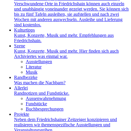
Verschwundene Orte in Friedrichshain können auch einzeln
und unabhängig voneinander gezeigt werden. Sie können sich
bis zu fünf Tafeln ausleihen, sie aufstellen und nach zwei
Wochen mit anderen auswechseln. Ausleihe und Lieferung
sind kostenlos.
Kulturtipps
Kunst, Konzerte, Musik und mehr. Empfehlungen aus
Friedrichshain.
Szene
Kunst, Konzerte, Musik und mehr. Hier finden sich auch
Archiviertes was einmal war.
Ausstellungen
Literatur
Musik
Randbezirke
Was machen die Nachbarn?
Allerlei
Randnotizen und Fundstücke.
Aussenwahrnehmung
Fundstücke
Buchbesprechungen
Projekte
Neben dem Friedrichshainer Zeitzeiger konzipieren und
realisieren wir themenspezifische Ausstellungen und
Veranstaltungsreihen.