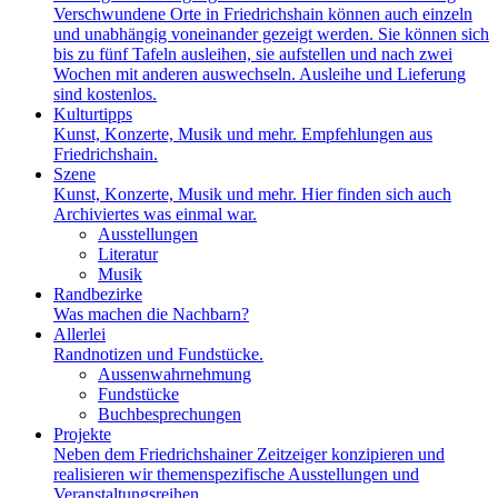
Verschwundene Orte in Friedrichshain können auch einzeln
und unabhängig voneinander gezeigt werden. Sie können sich
bis zu fünf Tafeln ausleihen, sie aufstellen und nach zwei
Wochen mit anderen auswechseln. Ausleihe und Lieferung
sind kostenlos.
Kulturtipps
Kunst, Konzerte, Musik und mehr. Empfehlungen aus
Friedrichshain.
Szene
Kunst, Konzerte, Musik und mehr. Hier finden sich auch
Archiviertes was einmal war.
Ausstellungen
Literatur
Musik
Randbezirke
Was machen die Nachbarn?
Allerlei
Randnotizen und Fundstücke.
Aussenwahrnehmung
Fundstücke
Buchbesprechungen
Projekte
Neben dem Friedrichshainer Zeitzeiger konzipieren und
realisieren wir themenspezifische Ausstellungen und
Veranstaltungsreihen.