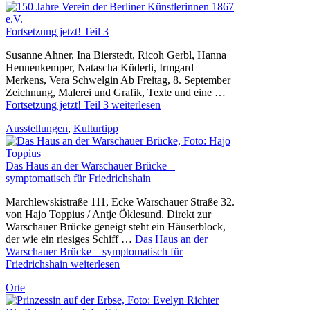
Fortsetzung jetzt! Teil 3
Susanne Ahner, Ina Bierstedt, Ricoh Gerbl, Hanna
Hennenkemper, Natascha Küderli, Irmgard
Merkens, Vera Schwelgin Ab Freitag, 8. September
Zeichnung, Malerei und Grafik, Texte und eine …
Fortsetzung jetzt! Teil 3
weiterlesen
Ausstellungen
,
Kulturtipp
Das Haus an der Warschauer Brücke –
symptomatisch für Friedrichshain
Marchlewskistraße 111, Ecke Warschauer Straße 32.
von Hajo Toppius / Antje Öklesund. Direkt zur
Warschauer Brücke geneigt steht ein Häuserblock,
der wie ein riesiges Schiff …
Das Haus an der
Warschauer Brücke – symptomatisch für
Friedrichshain
weiterlesen
Orte