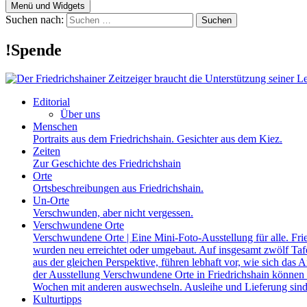
Menü und Widgets
Suchen nach:
!Spende
Editorial
Über uns
Menschen
Portraits aus dem Friedrichshain. Gesichter aus dem Kiez.
Zeiten
Zur Geschichte des Friedrichshain
Orte
Ortsbeschreibungen aus Friedrichshain.
Un-Orte
Verschwunden, aber nicht vergessen.
Verschwundene Orte
Verschwundene Orte | Eine Mini-Foto-Ausstellung für alle. Fri
wurden neu erreichtet oder umgebaut. Auf insgesamt zwölf Tafel
aus der gleichen Perspektive, führen lebhaft vor, wie sich das A
der Ausstellung Verschwundene Orte in Friedrichshain können a
Wochen mit anderen auswechseln. Ausleihe und Lieferung sind
Kulturtipps