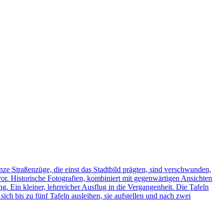
ze Straßenzüge, die einst das Stadtbild prägten, sind verschwunden,
vor. Historische Fotografien, kombiniert mit gegenwärtigen Ansichten
ng. Ein kleiner, lehrreicher Ausflug in die Vergangenheit. Die Tafeln
h bis zu fünf Tafeln ausleihen, sie aufstellen und nach zwei