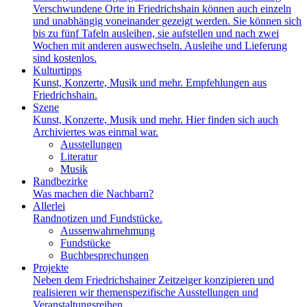
Verschwundene Orte in Friedrichshain können auch einzeln
und unabhängig voneinander gezeigt werden. Sie können sich
bis zu fünf Tafeln ausleihen, sie aufstellen und nach zwei
Wochen mit anderen auswechseln. Ausleihe und Lieferung
sind kostenlos.
Kulturtipps
Kunst, Konzerte, Musik und mehr. Empfehlungen aus
Friedrichshain.
Szene
Kunst, Konzerte, Musik und mehr. Hier finden sich auch
Archiviertes was einmal war.
Ausstellungen
Literatur
Musik
Randbezirke
Was machen die Nachbarn?
Allerlei
Randnotizen und Fundstücke.
Aussenwahrnehmung
Fundstücke
Buchbesprechungen
Projekte
Neben dem Friedrichshainer Zeitzeiger konzipieren und
realisieren wir themenspezifische Ausstellungen und
Veranstaltungsreihen.