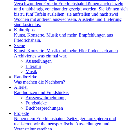
Verschwundene Orte in Friedrichshain können auch einzeln
und unabhängig voneinander gezeigt werden. Sie können sich
bis zu fünf Tafeln ausleihen, sie aufstellen und nach zwei
Wochen mit anderen auswechseln. Ausleihe und Lieferung
sind kostenlos.
Kulturtipps
Kunst, Konzerte, Musik und mehr. Empfehlungen aus
Friedrichshain.
Szene
Kunst, Konzerte, Musik und mehr. Hier finden sich auch
Archiviertes was einmal war.
Ausstellungen
Literatur
Musik
Randbezirke
Was machen die Nachbarn?
Allerlei
Randnotizen und Fundstücke.
Aussenwahrnehmung
Fundstücke
Buchbesprechungen
Projekte
Neben dem Friedrichshainer Zeitzeiger konzipieren und
realisieren wir themenspezifische Ausstellungen und
Veranstaltungsreihen.