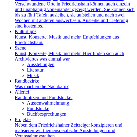
Verschwundene Orte in Friedrichshain können auch einzeln
und unabhängig voneinander gezeigt werden. Sie können sich
bis zu fünf Tafeln ausleihen, sie aufstellen und nach zwei
Wochen mit anderen auswechseln. Ausleihe und Lieferung
sind kostenlos.
Kulturtipps
Kunst, Konzerte, Musik und mehr. Empfehlungen aus
Friedrichshain.
Szene
Kunst, Konzerte, Musik und mehr. Hier finden sich auch
Archiviertes was einmal war.
Ausstellungen
Literatur
Musik
Randbezirke
Was machen die Nachbarn?
Allerlei
Randnotizen und Fundstücke.
Aussenwahrnehmung
Fundstücke
Buchbesprechungen
Projekte
Neben dem Friedrichshainer Zeitzeiger konzipieren und
realisieren wir themenspezifische Ausstellungen und
Veranstaltungsreihen.