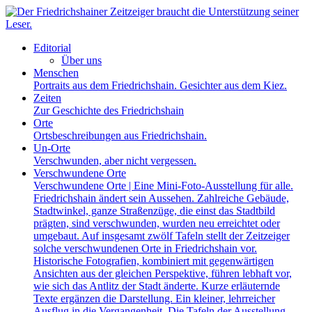
Editorial
Über uns
Menschen
Portraits aus dem Friedrichshain. Gesichter aus dem Kiez.
Zeiten
Zur Geschichte des Friedrichshain
Orte
Ortsbeschreibungen aus Friedrichshain.
Un-Orte
Verschwunden, aber nicht vergessen.
Verschwundene Orte
Verschwundene Orte | Eine Mini-Foto-Ausstellung für alle.
Friedrichshain ändert sein Aussehen. Zahlreiche Gebäude,
Stadtwinkel, ganze Straßenzüge, die einst das Stadtbild
prägten, sind verschwunden, wurden neu erreichtet oder
umgebaut. Auf insgesamt zwölf Tafeln stellt der Zeitzeiger
solche verschwundenen Orte in Friedrichshain vor.
Historische Fotografien, kombiniert mit gegenwärtigen
Ansichten aus der gleichen Perspektive, führen lebhaft vor,
wie sich das Antlitz der Stadt änderte. Kurze erläuternde
Texte ergänzen die Darstellung. Ein kleiner, lehrreicher
Ausflug in die Vergangenheit. Die Tafeln der Ausstellung