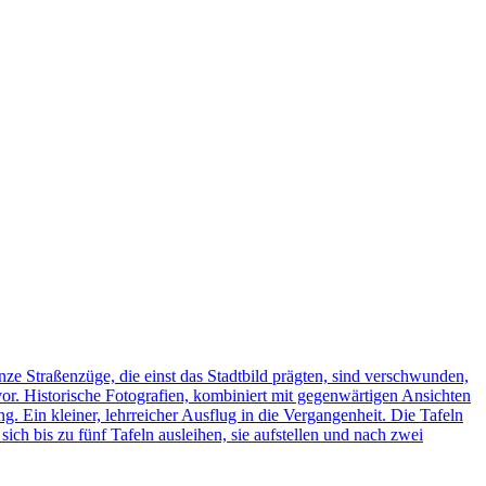
ze Straßenzüge, die einst das Stadtbild prägten, sind verschwunden,
vor. Historische Fotografien, kombiniert mit gegenwärtigen Ansichten
ng. Ein kleiner, lehrreicher Ausflug in die Vergangenheit. Die Tafeln
h bis zu fünf Tafeln ausleihen, sie aufstellen und nach zwei