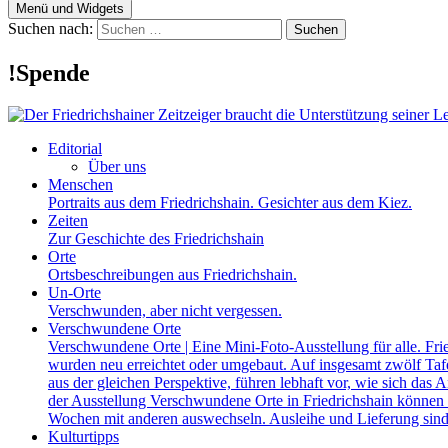
Menü und Widgets
Suchen nach:
!Spende
Editorial
Über uns
Menschen
Portraits aus dem Friedrichshain. Gesichter aus dem Kiez.
Zeiten
Zur Geschichte des Friedrichshain
Orte
Ortsbeschreibungen aus Friedrichshain.
Un-Orte
Verschwunden, aber nicht vergessen.
Verschwundene Orte
Verschwundene Orte | Eine Mini-Foto-Ausstellung für alle. Fri
wurden neu erreichtet oder umgebaut. Auf insgesamt zwölf Tafel
aus der gleichen Perspektive, führen lebhaft vor, wie sich das A
der Ausstellung Verschwundene Orte in Friedrichshain können a
Wochen mit anderen auswechseln. Ausleihe und Lieferung sind
Kulturtipps