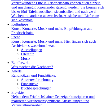
Verschwundene Orte in Friedrichshain können auch einzeln
und unabhängig voneinander gezeigt werden. Sie können sich
bis zu fünf Tafeln ausleihen, sie aufstellen und nach zwei
Wochen mit anderen auswechseln. Ausleihe und Lieferung
sind kostenlos.
Kulturtipps
Kunst, Konzerte, Musik und mehr. Empfehlungen aus
Friedrichshain.
Szene
Kunst, Konzerte, Musik und mehr. Hier finden sich auch
Archiviertes was einmal war.
Ausstellungen
Literatur
Musik
Randbezirke
Was machen die Nachbarn?
Allerlei
Randnotizen und Fundstücke.
Aussenwahrnehmung
Fundstücke
Buchbesprechungen
Projekte
Neben dem Friedrichshainer Zeitzeiger konzipieren und
realisieren wir themenspezifische Ausstellungen und
Veranstaltungsreihen.