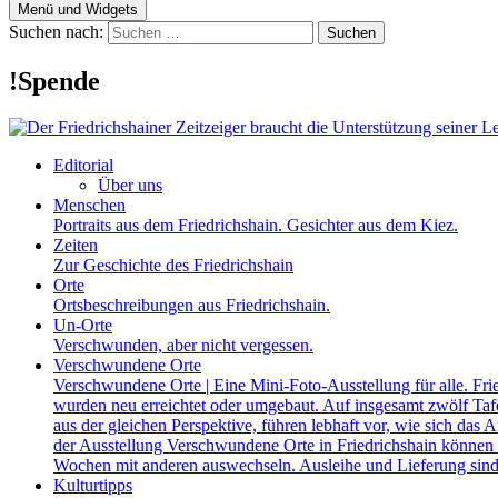
Menü und Widgets
Suchen nach:
!Spende
Editorial
Über uns
Menschen
Portraits aus dem Friedrichshain. Gesichter aus dem Kiez.
Zeiten
Zur Geschichte des Friedrichshain
Orte
Ortsbeschreibungen aus Friedrichshain.
Un-Orte
Verschwunden, aber nicht vergessen.
Verschwundene Orte
Verschwundene Orte | Eine Mini-Foto-Ausstellung für alle. Fri
wurden neu erreichtet oder umgebaut. Auf insgesamt zwölf Tafel
aus der gleichen Perspektive, führen lebhaft vor, wie sich das A
der Ausstellung Verschwundene Orte in Friedrichshain können a
Wochen mit anderen auswechseln. Ausleihe und Lieferung sind
Kulturtipps