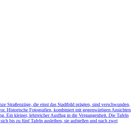
ze Straßenzüge, die einst das Stadtbild prägten, sind verschwunden,
vor. Historische Fotografien, kombiniert mit gegenwärtigen Ansichten
ng. Ein kleiner, lehrreicher Ausflug in die Vergangenheit. Die Tafeln
h bis zu fünf Tafeln ausleihen, sie aufstellen und nach zwei