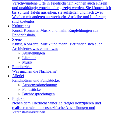
Verschwundene Orte in Friedrichshain können auch einzeln
und unabhängig voneinander gezeigt werden. Sie können sich
bis zu fünf Tafeln ausleihen, sie aufstellen und nach zwei
Wochen mit anderen auswechseln. Ausleihe und Lieferung
sind kostenlos.
Kulturtipps
Kunst, Konzerte, Musik und mehr. Empfehlungen aus
Friedrichshain.
Szene
Kunst, Konzerte, Musik und mehr. Hier finden sich auch
Archiviertes was einmal war.
Ausstellungen
Literatur
Musik
Randbezirke
Was machen die Nachbarn?
Allerlei
Randnotizen und Fundstücke.
Aussenwahrnehmung
Fundstücke
Buchbesprechungen
Projekte
Neben dem Friedrichshainer Zeitzeiger konzipieren und
realisieren wir themenspezifische Ausstellungen und
Veranstaltungsreihen.