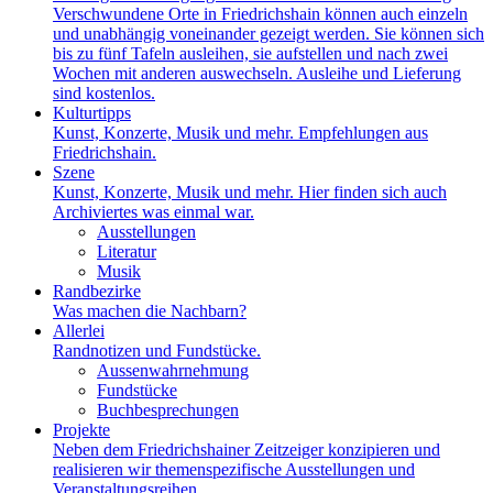
Verschwundene Orte in Friedrichshain können auch einzeln
und unabhängig voneinander gezeigt werden. Sie können sich
bis zu fünf Tafeln ausleihen, sie aufstellen und nach zwei
Wochen mit anderen auswechseln. Ausleihe und Lieferung
sind kostenlos.
Kulturtipps
Kunst, Konzerte, Musik und mehr. Empfehlungen aus
Friedrichshain.
Szene
Kunst, Konzerte, Musik und mehr. Hier finden sich auch
Archiviertes was einmal war.
Ausstellungen
Literatur
Musik
Randbezirke
Was machen die Nachbarn?
Allerlei
Randnotizen und Fundstücke.
Aussenwahrnehmung
Fundstücke
Buchbesprechungen
Projekte
Neben dem Friedrichshainer Zeitzeiger konzipieren und
realisieren wir themenspezifische Ausstellungen und
Veranstaltungsreihen.