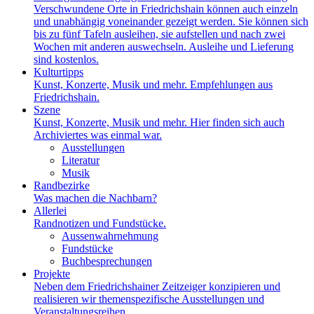
Verschwundene Orte in Friedrichshain können auch einzeln
und unabhängig voneinander gezeigt werden. Sie können sich
bis zu fünf Tafeln ausleihen, sie aufstellen und nach zwei
Wochen mit anderen auswechseln. Ausleihe und Lieferung
sind kostenlos.
Kulturtipps
Kunst, Konzerte, Musik und mehr. Empfehlungen aus
Friedrichshain.
Szene
Kunst, Konzerte, Musik und mehr. Hier finden sich auch
Archiviertes was einmal war.
Ausstellungen
Literatur
Musik
Randbezirke
Was machen die Nachbarn?
Allerlei
Randnotizen und Fundstücke.
Aussenwahrnehmung
Fundstücke
Buchbesprechungen
Projekte
Neben dem Friedrichshainer Zeitzeiger konzipieren und
realisieren wir themenspezifische Ausstellungen und
Veranstaltungsreihen.