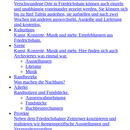
Verschwundene Orte in Friedrichshain können auch einzeln
und unabhängig voneinander gezeigt werden. Sie können sich
bis zu fünf Tafeln ausleihen, sie aufstellen und nach zwei
Wochen mit anderen auswechseln. Ausleihe und Lieferung
sind kostenlos.
Kulturtipps
Kunst, Konzerte, Musik und mehr. Empfehlungen aus
Friedrichshain.
Szene
Kunst, Konzerte, Musik und mehr. Hier finden sich auch
Archiviertes was einmal war.
Ausstellungen
Literatur
Musik
Randbezirke
Was machen die Nachbarn?
Allerlei
Randnotizen und Fundstücke.
Aussenwahrnehmung
Fundstücke
Buchbesprechungen
Projekte
Neben dem Friedrichshainer Zeitzeiger konzipieren und
realisieren wir themenspezifische Ausstellungen und
Veranstaltungsreihen.