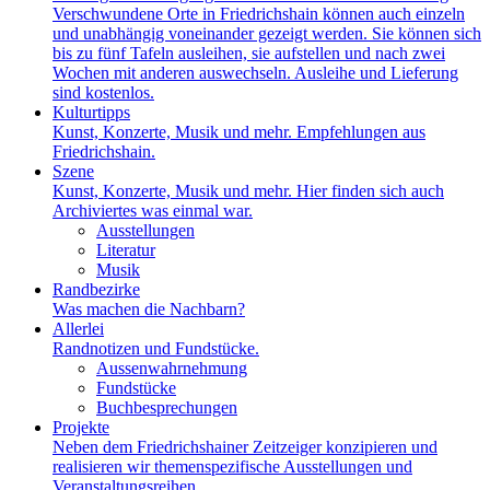
Verschwundene Orte in Friedrichshain können auch einzeln
und unabhängig voneinander gezeigt werden. Sie können sich
bis zu fünf Tafeln ausleihen, sie aufstellen und nach zwei
Wochen mit anderen auswechseln. Ausleihe und Lieferung
sind kostenlos.
Kulturtipps
Kunst, Konzerte, Musik und mehr. Empfehlungen aus
Friedrichshain.
Szene
Kunst, Konzerte, Musik und mehr. Hier finden sich auch
Archiviertes was einmal war.
Ausstellungen
Literatur
Musik
Randbezirke
Was machen die Nachbarn?
Allerlei
Randnotizen und Fundstücke.
Aussenwahrnehmung
Fundstücke
Buchbesprechungen
Projekte
Neben dem Friedrichshainer Zeitzeiger konzipieren und
realisieren wir themenspezifische Ausstellungen und
Veranstaltungsreihen.