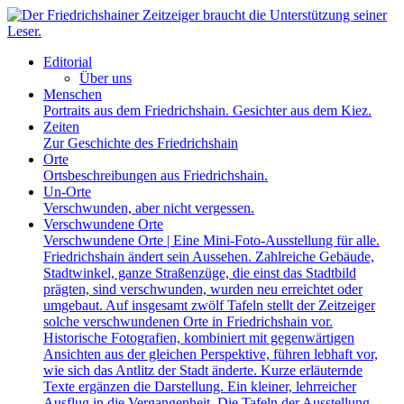
Editorial
Über uns
Menschen
Portraits aus dem Friedrichshain. Gesichter aus dem Kiez.
Zeiten
Zur Geschichte des Friedrichshain
Orte
Ortsbeschreibungen aus Friedrichshain.
Un-Orte
Verschwunden, aber nicht vergessen.
Verschwundene Orte
Verschwundene Orte | Eine Mini-Foto-Ausstellung für alle.
Friedrichshain ändert sein Aussehen. Zahlreiche Gebäude,
Stadtwinkel, ganze Straßenzüge, die einst das Stadtbild
prägten, sind verschwunden, wurden neu erreichtet oder
umgebaut. Auf insgesamt zwölf Tafeln stellt der Zeitzeiger
solche verschwundenen Orte in Friedrichshain vor.
Historische Fotografien, kombiniert mit gegenwärtigen
Ansichten aus der gleichen Perspektive, führen lebhaft vor,
wie sich das Antlitz der Stadt änderte. Kurze erläuternde
Texte ergänzen die Darstellung. Ein kleiner, lehrreicher
Ausflug in die Vergangenheit. Die Tafeln der Ausstellung