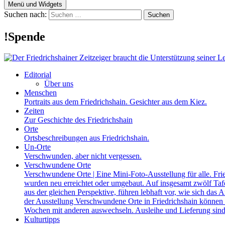
Menü und Widgets
Suchen nach:
!Spende
Editorial
Über uns
Menschen
Portraits aus dem Friedrichshain. Gesichter aus dem Kiez.
Zeiten
Zur Geschichte des Friedrichshain
Orte
Ortsbeschreibungen aus Friedrichshain.
Un-Orte
Verschwunden, aber nicht vergessen.
Verschwundene Orte
Verschwundene Orte | Eine Mini-Foto-Ausstellung für alle. Fri
wurden neu erreichtet oder umgebaut. Auf insgesamt zwölf Tafel
aus der gleichen Perspektive, führen lebhaft vor, wie sich das A
der Ausstellung Verschwundene Orte in Friedrichshain können a
Wochen mit anderen auswechseln. Ausleihe und Lieferung sind
Kulturtipps