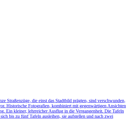
ze Straßenzüge, die einst das Stadtbild prägten, sind verschwunden,
vor. Historische Fotografien, kombiniert mit gegenwärtigen Ansichten
ng. Ein kleiner, lehrreicher Ausflug in die Vergangenheit. Die Tafeln
h bis zu fünf Tafeln ausleihen, sie aufstellen und nach zwei