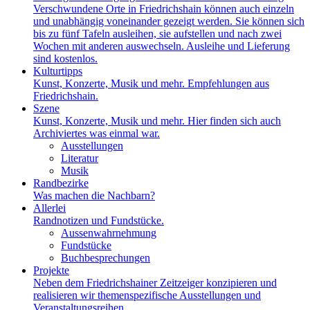
Verschwundene Orte in Friedrichshain können auch einzeln
und unabhängig voneinander gezeigt werden. Sie können sich
bis zu fünf Tafeln ausleihen, sie aufstellen und nach zwei
Wochen mit anderen auswechseln. Ausleihe und Lieferung
sind kostenlos.
Kulturtipps
Kunst, Konzerte, Musik und mehr. Empfehlungen aus
Friedrichshain.
Szene
Kunst, Konzerte, Musik und mehr. Hier finden sich auch
Archiviertes was einmal war.
Ausstellungen
Literatur
Musik
Randbezirke
Was machen die Nachbarn?
Allerlei
Randnotizen und Fundstücke.
Aussenwahrnehmung
Fundstücke
Buchbesprechungen
Projekte
Neben dem Friedrichshainer Zeitzeiger konzipieren und
realisieren wir themenspezifische Ausstellungen und
Veranstaltungsreihen.