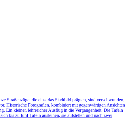
ze Straßenzüge, die einst das Stadtbild prägten, sind verschwunden,
vor. Historische Fotografien, kombiniert mit gegenwärtigen Ansichten
ng. Ein kleiner, lehrreicher Ausflug in die Vergangenheit. Die Tafeln
h bis zu fünf Tafeln ausleihen, sie aufstellen und nach zwei