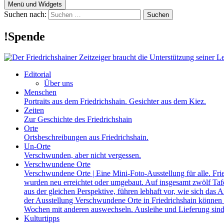
Menü und Widgets
Suchen nach:
!Spende
Editorial
Über uns
Menschen
Portraits aus dem Friedrichshain. Gesichter aus dem Kiez.
Zeiten
Zur Geschichte des Friedrichshain
Orte
Ortsbeschreibungen aus Friedrichshain.
Un-Orte
Verschwunden, aber nicht vergessen.
Verschwundene Orte
Verschwundene Orte | Eine Mini-Foto-Ausstellung für alle. Fri
wurden neu erreichtet oder umgebaut. Auf insgesamt zwölf Tafel
aus der gleichen Perspektive, führen lebhaft vor, wie sich das A
der Ausstellung Verschwundene Orte in Friedrichshain können a
Wochen mit anderen auswechseln. Ausleihe und Lieferung sind
Kulturtipps