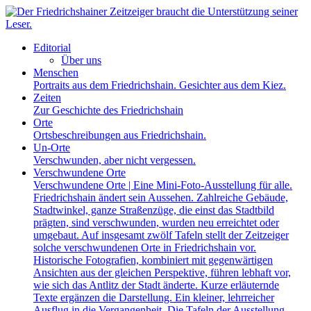
Editorial
Über uns
Menschen
Portraits aus dem Friedrichshain. Gesichter aus dem Kiez.
Zeiten
Zur Geschichte des Friedrichshain
Orte
Ortsbeschreibungen aus Friedrichshain.
Un-Orte
Verschwunden, aber nicht vergessen.
Verschwundene Orte
Verschwundene Orte | Eine Mini-Foto-Ausstellung für alle.
Friedrichshain ändert sein Aussehen. Zahlreiche Gebäude,
Stadtwinkel, ganze Straßenzüge, die einst das Stadtbild
prägten, sind verschwunden, wurden neu erreichtet oder
umgebaut. Auf insgesamt zwölf Tafeln stellt der Zeitzeiger
solche verschwundenen Orte in Friedrichshain vor.
Historische Fotografien, kombiniert mit gegenwärtigen
Ansichten aus der gleichen Perspektive, führen lebhaft vor,
wie sich das Antlitz der Stadt änderte. Kurze erläuternde
Texte ergänzen die Darstellung. Ein kleiner, lehrreicher
Ausflug in die Vergangenheit. Die Tafeln der Ausstellung