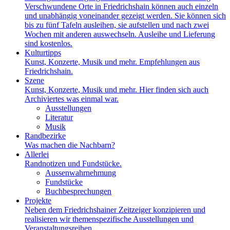
Verschwundene Orte in Friedrichshain können auch einzeln
und unabhängig voneinander gezeigt werden. Sie können sich
bis zu fünf Tafeln ausleihen, sie aufstellen und nach zwei
Wochen mit anderen auswechseln. Ausleihe und Lieferung
sind kostenlos.
Kulturtipps
Kunst, Konzerte, Musik und mehr. Empfehlungen aus
Friedrichshain.
Szene
Kunst, Konzerte, Musik und mehr. Hier finden sich auch
Archiviertes was einmal war.
Ausstellungen
Literatur
Musik
Randbezirke
Was machen die Nachbarn?
Allerlei
Randnotizen und Fundstücke.
Aussenwahrnehmung
Fundstücke
Buchbesprechungen
Projekte
Neben dem Friedrichshainer Zeitzeiger konzipieren und
realisieren wir themenspezifische Ausstellungen und
Veranstaltungsreihen.