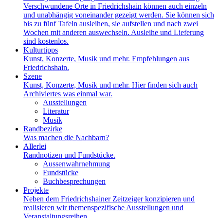
Verschwundene Orte in Friedrichshain können auch einzeln
und unabhängig voneinander gezeigt werden. Sie können sich
bis zu fünf Tafeln ausleihen, sie aufstellen und nach zwei
Wochen mit anderen auswechseln. Ausleihe und Lieferung
sind kostenlos.
Kulturtipps
Kunst, Konzerte, Musik und mehr. Empfehlungen aus
Friedrichshain.
Szene
Kunst, Konzerte, Musik und mehr. Hier finden sich auch
Archiviertes was einmal war.
Ausstellungen
Literatur
Musik
Randbezirke
Was machen die Nachbarn?
Allerlei
Randnotizen und Fundstücke.
Aussenwahrnehmung
Fundstücke
Buchbesprechungen
Projekte
Neben dem Friedrichshainer Zeitzeiger konzipieren und
realisieren wir themenspezifische Ausstellungen und
Veranstaltungsreihen.