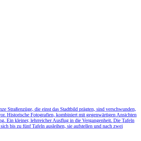
ze Straßenzüge, die einst das Stadtbild prägten, sind verschwunden,
vor. Historische Fotografien, kombiniert mit gegenwärtigen Ansichten
ng. Ein kleiner, lehrreicher Ausflug in die Vergangenheit. Die Tafeln
h bis zu fünf Tafeln ausleihen, sie aufstellen und nach zwei