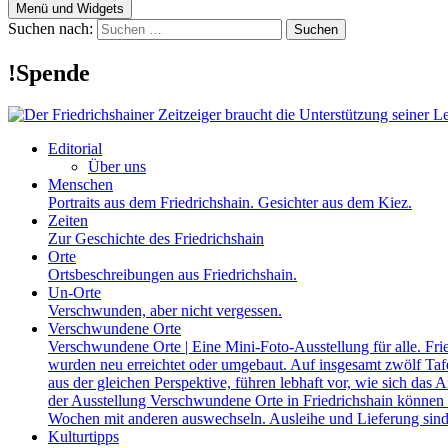
Menü und Widgets
Suchen nach:
!Spende
Editorial
Über uns
Menschen
Portraits aus dem Friedrichshain. Gesichter aus dem Kiez.
Zeiten
Zur Geschichte des Friedrichshain
Orte
Ortsbeschreibungen aus Friedrichshain.
Un-Orte
Verschwunden, aber nicht vergessen.
Verschwundene Orte
Verschwundene Orte | Eine Mini-Foto-Ausstellung für alle. Fri
wurden neu erreichtet oder umgebaut. Auf insgesamt zwölf Tafel
aus der gleichen Perspektive, führen lebhaft vor, wie sich das A
der Ausstellung Verschwundene Orte in Friedrichshain können a
Wochen mit anderen auswechseln. Ausleihe und Lieferung sind
Kulturtipps