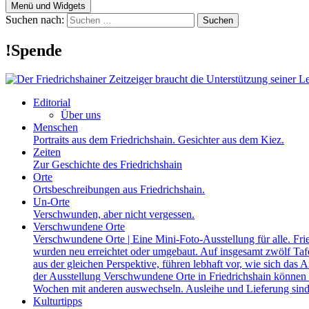
Menü und Widgets
Suchen nach:
!Spende
Editorial
Über uns
Menschen
Portraits aus dem Friedrichshain. Gesichter aus dem Kiez.
Zeiten
Zur Geschichte des Friedrichshain
Orte
Ortsbeschreibungen aus Friedrichshain.
Un-Orte
Verschwunden, aber nicht vergessen.
Verschwundene Orte
Verschwundene Orte | Eine Mini-Foto-Ausstellung für alle. Fri
wurden neu erreichtet oder umgebaut. Auf insgesamt zwölf Tafel
aus der gleichen Perspektive, führen lebhaft vor, wie sich das A
der Ausstellung Verschwundene Orte in Friedrichshain können a
Wochen mit anderen auswechseln. Ausleihe und Lieferung sind
Kulturtipps