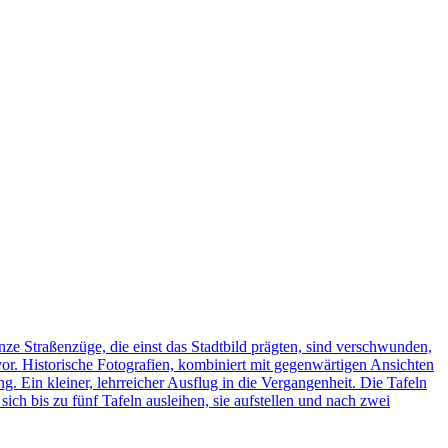
ze Straßenzüge, die einst das Stadtbild prägten, sind verschwunden,
vor. Historische Fotografien, kombiniert mit gegenwärtigen Ansichten
ng. Ein kleiner, lehrreicher Ausflug in die Vergangenheit. Die Tafeln
h bis zu fünf Tafeln ausleihen, sie aufstellen und nach zwei