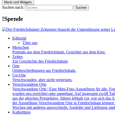
Menü und Widgets
Suchen nach:
!Spende
Editorial
Über uns
Menschen
Portraits aus dem Friedrichshain. Gesichter aus dem Kiez.
Zeiten
Zur Geschichte des Friedrichshain
Orte
Ortsbeschreibungen aus Friedrichshain.
Un-Orte
Verschwunden, aber nicht vergessen.
Verschwundene Orte
Verschwundene Orte | Eine Mini-Foto-Ausstellung für alle. Fri
wurden neu erreichtet oder umgebaut. Auf insgesamt zwölf Tafel
aus der gleichen Perspektive, führen lebhaft vor, wie sich das A
der Ausstellung Verschwundene Orte in Friedrichshain können a
Wochen mit anderen auswechseln. Ausleihe und Lieferung sind
Kulturtipps