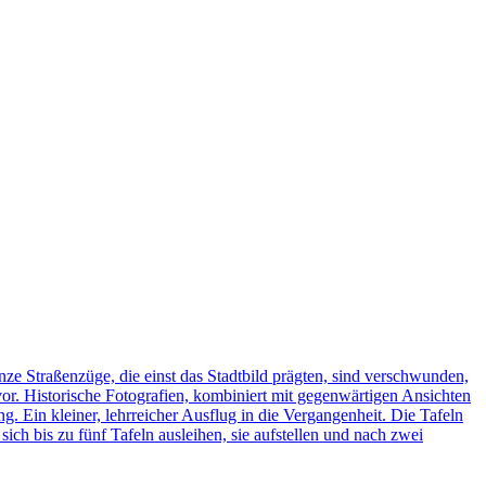
ze Straßenzüge, die einst das Stadtbild prägten, sind verschwunden,
vor. Historische Fotografien, kombiniert mit gegenwärtigen Ansichten
ng. Ein kleiner, lehrreicher Ausflug in die Vergangenheit. Die Tafeln
h bis zu fünf Tafeln ausleihen, sie aufstellen und nach zwei