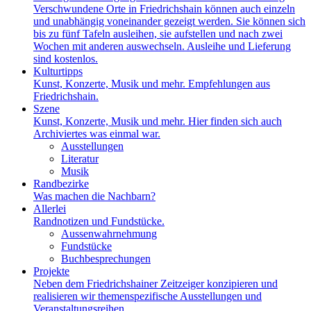
Verschwundene Orte in Friedrichshain können auch einzeln
und unabhängig voneinander gezeigt werden. Sie können sich
bis zu fünf Tafeln ausleihen, sie aufstellen und nach zwei
Wochen mit anderen auswechseln. Ausleihe und Lieferung
sind kostenlos.
Kulturtipps
Kunst, Konzerte, Musik und mehr. Empfehlungen aus
Friedrichshain.
Szene
Kunst, Konzerte, Musik und mehr. Hier finden sich auch
Archiviertes was einmal war.
Ausstellungen
Literatur
Musik
Randbezirke
Was machen die Nachbarn?
Allerlei
Randnotizen und Fundstücke.
Aussenwahrnehmung
Fundstücke
Buchbesprechungen
Projekte
Neben dem Friedrichshainer Zeitzeiger konzipieren und
realisieren wir themenspezifische Ausstellungen und
Veranstaltungsreihen.