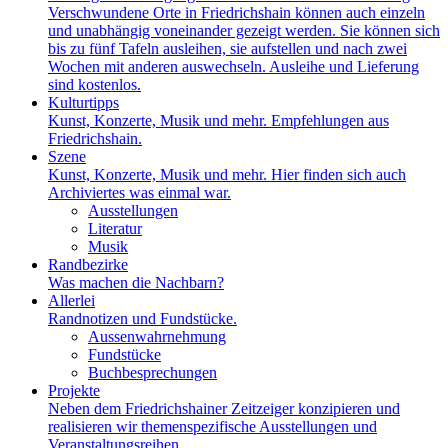
Verschwundene Orte in Friedrichshain können auch einzeln
und unabhängig voneinander gezeigt werden. Sie können sich
bis zu fünf Tafeln ausleihen, sie aufstellen und nach zwei
Wochen mit anderen auswechseln. Ausleihe und Lieferung
sind kostenlos.
Kulturtipps
Kunst, Konzerte, Musik und mehr. Empfehlungen aus
Friedrichshain.
Szene
Kunst, Konzerte, Musik und mehr. Hier finden sich auch
Archiviertes was einmal war.
Ausstellungen
Literatur
Musik
Randbezirke
Was machen die Nachbarn?
Allerlei
Randnotizen und Fundstücke.
Aussenwahrnehmung
Fundstücke
Buchbesprechungen
Projekte
Neben dem Friedrichshainer Zeitzeiger konzipieren und
realisieren wir themenspezifische Ausstellungen und
Veranstaltungsreihen.