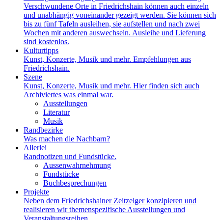
Verschwundene Orte in Friedrichshain können auch einzeln
und unabhängig voneinander gezeigt werden. Sie können sich
bis zu fünf Tafeln ausleihen, sie aufstellen und nach zwei
Wochen mit anderen auswechseln. Ausleihe und Lieferung
sind kostenlos.
Kulturtipps
Kunst, Konzerte, Musik und mehr. Empfehlungen aus
Friedrichshain.
Szene
Kunst, Konzerte, Musik und mehr. Hier finden sich auch
Archiviertes was einmal war.
Ausstellungen
Literatur
Musik
Randbezirke
Was machen die Nachbarn?
Allerlei
Randnotizen und Fundstücke.
Aussenwahrnehmung
Fundstücke
Buchbesprechungen
Projekte
Neben dem Friedrichshainer Zeitzeiger konzipieren und
realisieren wir themenspezifische Ausstellungen und
Veranstaltungsreihen.