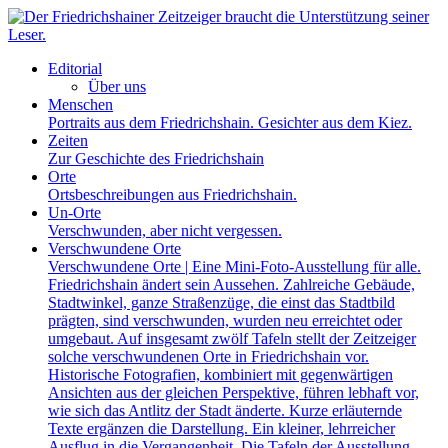
Editorial
Über uns
Menschen
Portraits aus dem Friedrichshain. Gesichter aus dem Kiez.
Zeiten
Zur Geschichte des Friedrichshain
Orte
Ortsbeschreibungen aus Friedrichshain.
Un-Orte
Verschwunden, aber nicht vergessen.
Verschwundene Orte
Verschwundene Orte | Eine Mini-Foto-Ausstellung für alle.
Friedrichshain ändert sein Aussehen. Zahlreiche Gebäude,
Stadtwinkel, ganze Straßenzüge, die einst das Stadtbild
prägten, sind verschwunden, wurden neu erreichtet oder
umgebaut. Auf insgesamt zwölf Tafeln stellt der Zeitzeiger
solche verschwundenen Orte in Friedrichshain vor.
Historische Fotografien, kombiniert mit gegenwärtigen
Ansichten aus der gleichen Perspektive, führen lebhaft vor,
wie sich das Antlitz der Stadt änderte. Kurze erläuternde
Texte ergänzen die Darstellung. Ein kleiner, lehrreicher
Ausflug in die Vergangenheit. Die Tafeln der Ausstellung