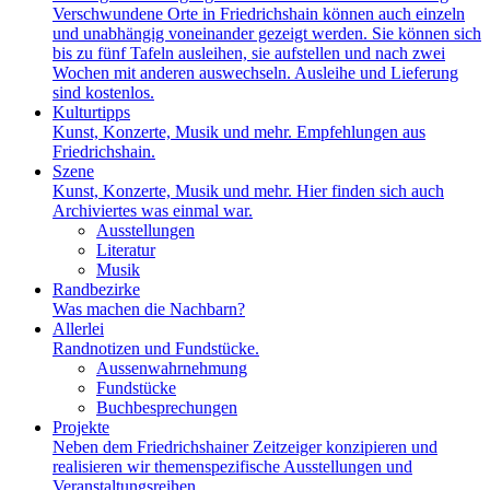
Verschwundene Orte in Friedrichshain können auch einzeln
und unabhängig voneinander gezeigt werden. Sie können sich
bis zu fünf Tafeln ausleihen, sie aufstellen und nach zwei
Wochen mit anderen auswechseln. Ausleihe und Lieferung
sind kostenlos.
Kulturtipps
Kunst, Konzerte, Musik und mehr. Empfehlungen aus
Friedrichshain.
Szene
Kunst, Konzerte, Musik und mehr. Hier finden sich auch
Archiviertes was einmal war.
Ausstellungen
Literatur
Musik
Randbezirke
Was machen die Nachbarn?
Allerlei
Randnotizen und Fundstücke.
Aussenwahrnehmung
Fundstücke
Buchbesprechungen
Projekte
Neben dem Friedrichshainer Zeitzeiger konzipieren und
realisieren wir themenspezifische Ausstellungen und
Veranstaltungsreihen.