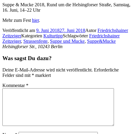
Suppe & Mucke 2018, Rund um die Helsingforser Straße, Samstag,
16. Juni, 14–22 Uhr
Mehr zum Fest
hier
.
Veröffentlicht am
9. Juni 2018
27. Juni 2018
Autor
Friedrichshainer
Zeitzeiger
Kategorien
Kulturtipp
Schlagwörter
Friedrichshainer
Zeitzeiger
,
Strassenfeste
,
Suppe und Mucke
,
Suppe&Mucke
Helsingforser Str., 10243 Berlin
Was sagst Du dazu?
Deine E-Mail-Adresse wird nicht veröffentlicht.
Erforderliche
Felder sind mit
*
markiert
Kommentar
*