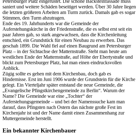
Petersburger Platz eingerüstet. Die schöne Backsteinfassade muss
saniert und weitere Schäden beseitiget werden. Über 30 Jahre liegen
die letzten größeren Arbeiten am Turm zurück. Damals gab es sogar
Stimmen, den Turm abzutragen.
Ende des 19. Jahrhunderts war die Gemeinde der
Auferstehungskirche in der Friedenstraße, die es selbst erst seit ein
paar Jahren gab, so stark angewachsen, dass die Kirchenleitung
entschied, ein Grundstück für einen Neubau zu erwerben. Das
geschah 1899. Die Wahl fiel auf einen Baugrund am Petersburger
Platz – in der Sichtachse der Matternstraße. Steht man heute am
westlichen Ende der Matternstraße, auf Höhe der Ebertystraße und
blickt zum Petersburger Platz, hat man einen eindrucksvollen
Anblick.
Zügig sollte es gehen mit dem Kirchenbau, doch gab es
Hindernisse. Erst im Juni 1906 wurde der Grundstein für die Kirche
gelegt. Ein Vierteljahr später entstand die neue Gemeinde, die
„Evangelische Pfingstkirchengemeinde zu Berlin“. Warum der
Name? Die Gemeinde war eine „Tochter“ der
Auferstehungsgemeinde – und bei der Namenssuche kam man
darauf, dass Pfingsten nach Ostern das nächste große Fest im
Kirchenjahr ist und der Name damit einen Zusammenhang zur
Muttergemeinde herstellt.
Ein bekannter Kirchenbauer