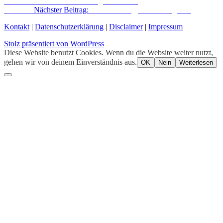
Knoblauchfront“ zum interreligiösen Dialog
Nächster
Nächster Beitrag:
Nimmer lässig, nimmer zaghaft!
Kontakt
|
Datenschutzerklärung
|
Disclaimer
|
Impressum
Stolz präsentiert von WordPress
Diese Website benutzt Cookies. Wenn du die Website weiter nutzt,
gehen wir von deinem Einverständnis aus.
OK
Nein
Weiterlesen