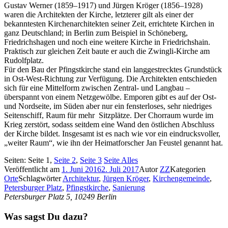
Gustav Werner (1859–1917) und Jürgen Kröger (1856–1928)
waren die Architekten der Kirche, letzterer gilt als einer der
bekanntesten Kirchenarchitekten seiner Zeit, errichtete Kirchen in
ganz Deutschland; in Berlin zum Beispiel in Schöneberg,
Friedrichshagen und noch eine weitere Kirche in Friedrichshain.
Praktisch zur gleichen Zeit baute er auch die Zwingli-Kirche am
Rudolfplatz.
Für den Bau der Pfingstkirche stand ein langgestrecktes Grundstück
in Ost-West-Richtung zur Verfügung. Die Architekten entschieden
sich für eine Mittelform zwischen Zentral- und Langbau –
überspannt von einem Netzgewölbe. Emporen gibt es auf der Ost-
und Nordseite, im Süden aber nur ein fensterloses, sehr niedriges
Seitenschiff, Raum für mehr Sitzplätze. Der Chorraum wurde im
Krieg zerstört, sodass seitdem eine Wand den östlichen Abschluss
der Kirche bildet. Insgesamt ist es nach wie vor ein eindrucksvoller,
„weiter Raum“, wie ihn der Heimatforscher Jan Feustel genannt hat.
Seiten:
Seite
1
,
Seite
2
,
Seite
3
Seite
Alles
Veröffentlicht am
1. Juni 2016
2. Juli 2017
Autor
ZZ
Kategorien
Orte
Schlagwörter
Architektur
,
Jürgen Kröger
,
Kirchengemeinde
,
Petersburger Platz
,
Pfingstkirche
,
Sanierung
Petersburger Platz 5, 10249 Berlin
Was sagst Du dazu?