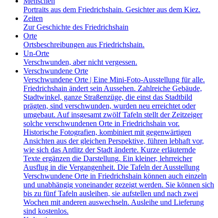
Menschen
Portraits aus dem Friedrichshain. Gesichter aus dem Kiez.
Zeiten
Zur Geschichte des Friedrichshain
Orte
Ortsbeschreibungen aus Friedrichshain.
Un-Orte
Verschwunden, aber nicht vergessen.
Verschwundene Orte
Verschwundene Orte | Eine Mini-Foto-Ausstellung für alle.
Friedrichshain ändert sein Aussehen. Zahlreiche Gebäude,
Stadtwinkel, ganze Straßenzüge, die einst das Stadtbild
prägten, sind verschwunden, wurden neu erreichtet oder
umgebaut. Auf insgesamt zwölf Tafeln stellt der Zeitzeiger
solche verschwundenen Orte in Friedrichshain vor.
Historische Fotografien, kombiniert mit gegenwärtigen
Ansichten aus der gleichen Perspektive, führen lebhaft vor,
wie sich das Antlitz der Stadt änderte. Kurze erläuternde
Texte ergänzen die Darstellung. Ein kleiner, lehrreicher
Ausflug in die Vergangenheit. Die Tafeln der Ausstellung
Verschwundene Orte in Friedrichshain können auch einzeln
und unabhängig voneinander gezeigt werden. Sie können sich
bis zu fünf Tafeln ausleihen, sie aufstellen und nach zwei
Wochen mit anderen auswechseln. Ausleihe und Lieferung
sind kostenlos.