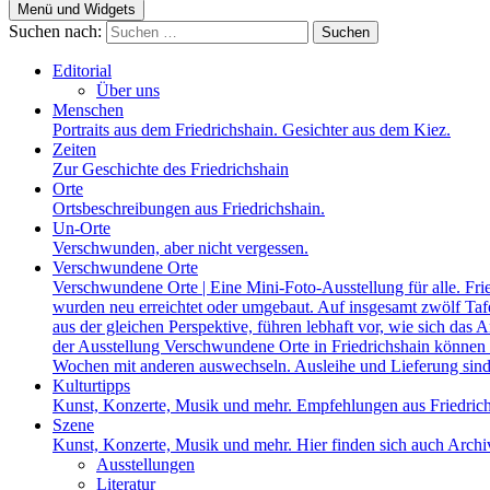
Menü und Widgets
Suchen nach:
Editorial
Über uns
Menschen
Portraits aus dem Friedrichshain. Gesichter aus dem Kiez.
Zeiten
Zur Geschichte des Friedrichshain
Orte
Ortsbeschreibungen aus Friedrichshain.
Un-Orte
Verschwunden, aber nicht vergessen.
Verschwundene Orte
Verschwundene Orte | Eine Mini-Foto-Ausstellung für alle. Fri
wurden neu erreichtet oder umgebaut. Auf insgesamt zwölf Tafel
aus der gleichen Perspektive, führen lebhaft vor, wie sich das A
der Ausstellung Verschwundene Orte in Friedrichshain können a
Wochen mit anderen auswechseln. Ausleihe und Lieferung sind
Kulturtipps
Kunst, Konzerte, Musik und mehr. Empfehlungen aus Friedrich
Szene
Kunst, Konzerte, Musik und mehr. Hier finden sich auch Archiv
Ausstellungen
Literatur