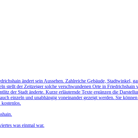
edrichshain ändert sein Aussehen. Zahlreiche Gebäude, Stadtwinkel, gan
n stellt der Zeitzeiger solche verschwundenen Orte in Friedrichshain 
ntlitz der Stadt änderte. Kurze erläuternde Texte ergänzen die Darstellu
uch einzeln und unabhängig voneinander gezeigt werden. Sie können sic
 kostenlos.
shain.
iertes was einmal war.