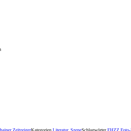
n
hainer Zeitzeiger
Kategorien
Literatur
,
Szene
Schlagwörter
FHZZ Foto-