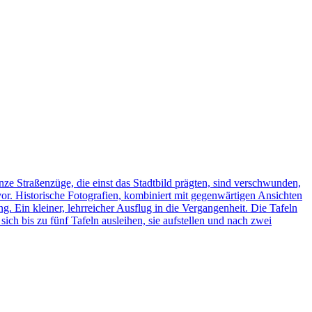
ze Straßenzüge, die einst das Stadtbild prägten, sind verschwunden,
vor. Historische Fotografien, kombiniert mit gegenwärtigen Ansichten
ng. Ein kleiner, lehrreicher Ausflug in die Vergangenheit. Die Tafeln
h bis zu fünf Tafeln ausleihen, sie aufstellen und nach zwei