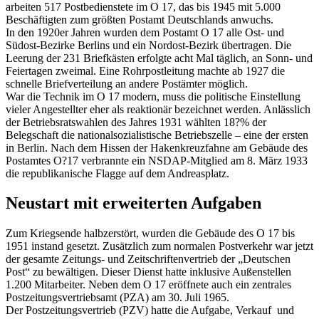
arbeiten 517 Postbedienstete im O 17, das bis 1945 mit 5.000
Beschäftigten zum größten Postamt Deutschlands anwuchs.
In den 1920er Jahren wurden dem Postamt O 17 alle Ost- und
Südost-Bezirke Berlins und ein Nordost-Bezirk übertragen. Die
Leerung der 231 Briefkästen erfolgte acht Mal täglich, an Sonn- und
Feiertagen zweimal. Eine Rohrpostleitung machte ab 1927 die
schnelle Briefverteilung an andere Postämter möglich.
War die Technik im O 17 modern, muss die politische Einstellung
vieler Angestellter eher als reaktionär bezeichnet werden. Anlässlich
der Betriebsratswahlen des Jahres 1931 wählten 18?% der
Belegschaft die nationalsozialistische Betriebszelle – eine der ersten
in Berlin. Nach dem Hissen der Hakenkreuzfahne am Gebäude des
Postamtes O?17 verbrannte ein NSDAP-Mitglied am 8. März 1933
die republikanische Flagge auf dem Andreasplatz.
Neustart mit erweiterten Aufgaben
Zum Kriegsende halbzerstört, wurden die Gebäude des O 17 bis
1951 instand gesetzt. Zusätzlich zum normalen Postverkehr war jetzt
der gesamte Zeitungs- und Zeitschriftenvertrieb der „Deutschen
Post“ zu bewältigen. Dieser Dienst hatte inklusive Außenstellen
1.200 Mitarbeiter. Neben dem O 17 eröffnete auch ein zentrales
Postzeitungsvertriebsamt (PZA) am 30. Juli 1965.
Der Postzeitungsvertrieb (PZV) hatte die Aufgabe, Verkauf und