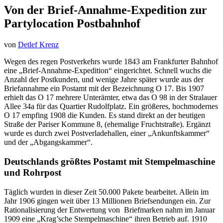
Von der Brief-Annahme-Expedition zur
Partylocation Postbahnhof
von
Detlef Krenz
Wegen des regen Postverkehrs wurde 1843 am Frankfurter Bahnhof
eine „Brief-Annahme-Expedition“ eingerichtet. Schnell wuchs die
Anzahl der Postkunden, und wenige Jahre später wurde aus der
Briefannahme ein Postamt mit der Bezeichnung O 17. Bis 1907
erhielt das O 17 mehrere Unterämter, etwa das O 98 in der Stralauer
Allee 34a für das Quartier Rudolfplatz. Ein größeres, hochmodernes
O 17 empfing 1908 die Kunden. Es stand direkt an der heutigen
Straße der Pariser Kommune 8, (ehemalige Fruchtstraße). Ergänzt
wurde es durch zwei Postverladehallen, einer „Ankunftskammer“
und der „Abgangskammer“.
Deutschlands größtes Postamt mit Stempelmaschine
und Rohrpost
Täglich wurden in dieser Zeit 50.000 Pakete bearbeitet. Allein im
Jahr 1906 gingen weit über 13 Millionen Briefsendungen ein. Zur
Rationalisierung der Entwertung von Briefmarken nahm im Januar
1909 eine „Krag’sche Stempelmaschine“ ihren Betrieb auf. 1910