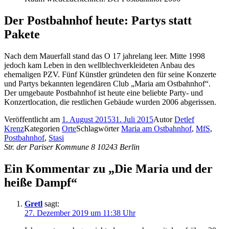
Der Postbahnhof heute: Partys statt
Pakete
Nach dem Mauerfall stand das O 17 jahrelang leer. Mitte 1998
jedoch kam Leben in den wellblechverkleideten Anbau des
ehemaligen PZV. Fünf Künstler gründeten den für seine Konzerte
und Partys bekannten legendären Club „Maria am Ostbahnhof“.
Der umgebaute Postbahnhof ist heute eine beliebte Party- und
Konzertlocation, die restlichen Gebäude wurden 2006 abgerissen.
Veröffentlicht am
1. August 2015
31. Juli 2015
Autor
Detlef
Krenz
Kategorien
Orte
Schlagwörter
Maria am Ostbahnhof
,
MfS
,
Postbahnhof
,
Stasi
Str. der Pariser Kommune 8 10243 Berlin
Ein Kommentar zu „Die Maria und der
heiße Dampf“
Gretl
sagt:
27. Dezember 2019 um 11:38 Uhr