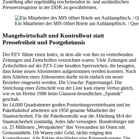
Zustellung aller regelmäßig erscheinenden in- und ausländischen
Presse­erzeugnisse in der DDR zu gewährleisten.
Ein Mitarbeiter des MfS öffnet Briefe am Aufdampftisch. / Que
Mangelwirtschaft und Kontrollwut statt
Pressefreiheit und Postgeheimnis
Der PZV führte einen Index, in dem alle von ihm zu vertreibenden
Zeitungen und Zeitschriften verzeichnet waren. Viele Zeitungen und
Zeitschriften auf der PZV-Liste besaßen Sperrzeichen, die besagten,
dass keine neuen Abonnenten aufgenommen werden konnten. Nach
dem Ableben eines Abbonenten durfte nicht einfach ein neuer
Bezieher eingesetzt werden. Die Ursache: Papiermangel. Die
Streichung einer Zeitschrift von der Liste kam einem Verbot gleich,
wie es im Herbst 1988 beim Glasnost-freundlichen „Sputnik“
geschah.
Im 14.000 Quadratmeter großen Postzeitungsvertriebs­amt und im
Paketbahnhof arbeiteten seit 1950 getarnte Mitarbeiter der
Staatssicherheit. Für die Paketkontrolle war die Abteilung M/4 der
Staatssicherheit zuständig. Jedes Jahr versorgten Bundesbürger mit
ca. 25 Millionen „Westpaketen“ ihre Verwandten im Osten mit
Genussmitteln. Ob Waren oder Geld, nichts entging den
Kontrolleuren. Alle Pakete durchliefen eine Röntgenkammer. Die