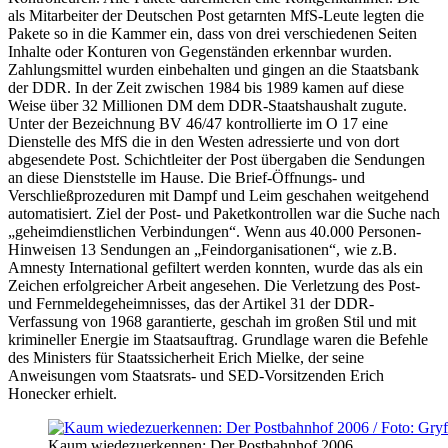
als Mitarbeiter der Deutschen Post getarnten MfS-Leute legten die
Pakete so in die Kammer ein, dass von drei verschiedenen Seiten
Inhalte oder Konturen von Gegenständen erkennbar wurden.
Zahlungsmittel wurden einbehalten und gingen an die Staatsbank
der DDR. In der Zeit zwischen 1984 bis 1989 kamen auf diese
Weise über 32 Millionen DM dem DDR-Staatshaushalt zugute.
Unter der Bezeichnung BV 46/47 kontrollierte im O 17 eine
Dienstelle des MfS die in den Westen adressierte und von dort
abgesendete Post. Schichtleiter der Post übergaben die Sendungen
an diese Dienststelle im Hause. Die Brief-Öffnungs- und
Verschließprozeduren mit Dampf und Leim geschahen weitgehend
automatisiert. Ziel der Post- und Paketkontrollen war die Suche nach
„geheimdienstlichen Verbindungen“. Wenn aus 40.000 Personen-
Hinweisen 13 Sendungen an „Feindorganisationen“, wie z.B.
Amnesty International gefiltert werden konnten, wurde das als ein
Zeichen erfolgreicher Arbeit angesehen. Die Verletzung des Post-
und Fernmelde­geheimnisses, das der Artikel 31 der DDR-
Verfassung von 1968 garantierte, geschah im großen Stil und mit
krimineller Energie im Staatsauftrag. Grundlage waren die Befehle
des Ministers für Staatssicherheit Erich Mielke, der seine
Anweisungen vom Staatsrats- und SED-Vorsitzenden Erich
Honecker erhielt.
Kaum wiedezuerkennen: Der Postbahnhof 2006