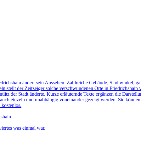
edrichshain ändert sein Aussehen. Zahlreiche Gebäude, Stadtwinkel, gan
n stellt der Zeitzeiger solche verschwundenen Orte in Friedrichshain 
ntlitz der Stadt änderte. Kurze erläuternde Texte ergänzen die Darstellu
uch einzeln und unabhängig voneinander gezeigt werden. Sie können sic
 kostenlos.
shain.
iertes was einmal war.