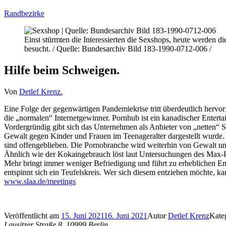
Randbezirke
Einst stürmten die Interessierten die Sexshops, heute werden di
besucht. / Quelle: Bundesarchiv Bild 183-1990-0712-006 /
Hilfe beim Schweigen.
Von
Detlef Krenz.
Eine Folge der gegenwärtigen Pandemiekrise tritt überdeutlich hervo
die „normalen“ Internetgewinner. Pornhub ist ein kanadischer Enterta
Vordergründig gibt sich das Unternehmen als Anbieter von „netten“ Se
Gewalt gegen Kinder und Frauen im Teenageralter dargestellt wurde.
sind offengeblieben. Die Pornobranche wird weiterhin von Gewalt und 
Ähnlich wie der Kokaingebrauch löst laut Untersuchungen des Max-P
Mehr bringt immer weniger Befriedigung und führt zu erheblichen Em
entspinnt sich ein Teufelskreis. Wer sich diesem entziehen möchte, k
www.slaa.de/meetings
Veröffentlicht am
15. Juni 2021
16. Juni 2021
Autor
Detlef Krenz
Kate
Lausitzer Straße 8, 10999 Berlin