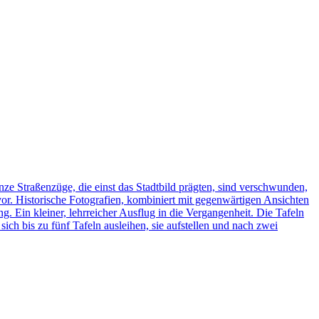
ze Straßenzüge, die einst das Stadtbild prägten, sind verschwunden,
vor. Historische Fotografien, kombiniert mit gegenwärtigen Ansichten
ng. Ein kleiner, lehrreicher Ausflug in die Vergangenheit. Die Tafeln
h bis zu fünf Tafeln ausleihen, sie aufstellen und nach zwei