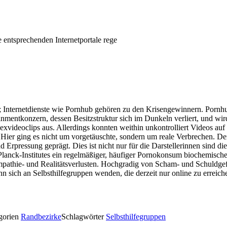
e entsprechenden Internetportale rege
r; Internetdienste wie Pornhub gehören zu den Krisengewinnern. Pornhub
inmentkonzern, dessen Besitzstruktur sich im Dunkeln verliert, und wird
xvideoclips aus. Allerdings konnten weithin unkontrolliert Videos auf 
 Hier ging es nicht um vorgetäuschte, sondern um reale Verbrechen. D
Erpressung geprägt. Dies ist nicht nur für die Darstellerinnen sind di
lanck-Institutes ein regelmäßiger, häufiger Pornokonsum biochemisc
pathie- und Realitätsverlusten. Hochgradig von Scham- und Schuldgefü
ann sich an Selbsthilfegruppen wenden, die derzeit nur online zu erre
gorien
Randbezirke
Schlagwörter
Selbsthilfegruppen