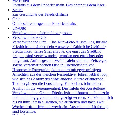
Menschen
Portraits aus dem Friedrichshain. Gesichter aus dem Kiez.
Zeiten
Zur Geschichte des Friedrichshain
Orte
Ortsbeschreibungen aus Friedrichshain.
Un-Orte
Verschwunden, aber nicht vergessen.
Verschwundene Orte
Verschwundene Orte | Eine Mini-Foto-Ausstellung für alle.
Friedrichshain ändert sein Aussehen. Zahlreiche Gebäude,
Stadtwinkel, ganze Straßenzüge, die einst das Stadtbild
prägten, sind verschwunden, wurden neu erreichtet oder
umgebaut. Auf insgesamt zwölf Tafeln stellt der Zeitzeiger
solche verschwundenen Orte in Friedrichshain vor.
Historische Fotografien, kombiniert mit gegenwärtigen
Ansichten aus der gleichen Perspektive, führen lebhaft vor,
wie sich das Antlitz der Stadt änderte. Kurze erläuternde
Texte ergänzen die Darstellung. Ein kleiner, lehrreicher
Ausflug in die Vergangenheit. Die Tafeln der Ausstellung
Verschwundene Orte in Friedrichshain können auch einzeln
und unabhängig voneinander gezeigt werden. Sie können sich
bis zu fünf Tafeln ausleihen, sie aufstellen und nach zwei
Wochen mit anderen auswechseln. Ausleihe und Lieferung
sind kostenlos.