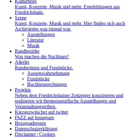
Kulturtipps
Kunst, Konzerte, Musik und mehr. Empfehlungen aus
Friedrichshain.
Szene
Kunst, Konzerte, Musik und mehr. Hier finden sich auch
Archiviertes was einmal war.
Ausstellungen
Literatur
Musik
Randbezirke
Was machen die Nachbarn?
Allerlei
Randnotizen und Fundstücke.
Aussenwahrnehmung
Fundstücke
Buchbesprechungen
Projekte
Neben dem Friedrichshainer Zeitzeiger konzipieren und
realisieren wir themenspezifische Ausstellungen und
Veranstaltungsreihen.
Kiezgezwitscher auf twitter
FhZZ auf Instagram
Bezugsadressen
Datenschutzerklärung
Disclaimer | Cookies