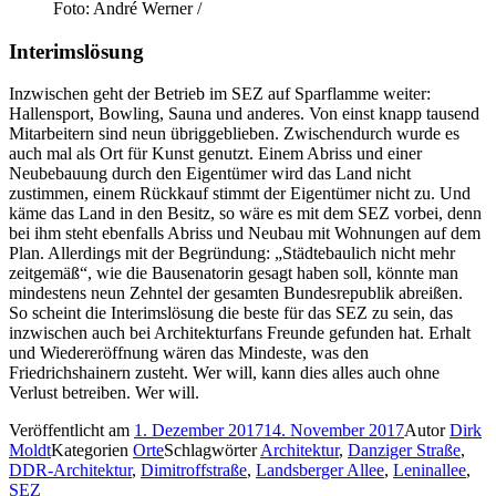
Foto: André Werner /
Interimslösung
Inzwischen geht der Betrieb im SEZ auf Sparflamme weiter:
Hallensport, Bowling, Sauna und anderes. Von einst knapp tausend
Mitarbeitern sind neun übriggeblieben. Zwischendurch wurde es
auch mal als Ort für Kunst genutzt. Einem Abriss und einer
Neubebauung durch den Eigentümer wird das Land nicht
zustimmen, einem Rückkauf stimmt der Eigentümer nicht zu. Und
käme das Land in den Besitz, so wäre es mit dem SEZ vorbei, denn
bei ihm steht ebenfalls Abriss und Neubau mit Wohnungen auf dem
Plan. Allerdings mit der Begründung: „Städtebaulich nicht mehr
zeitgemäß“, wie die Bausenatorin gesagt haben soll, könnte man
mindestens neun Zehntel der gesamten Bundesrepublik abreißen.
So scheint die Interimslösung die beste für das SEZ zu sein, das
inzwischen auch bei Architekturfans Freunde gefunden hat. Erhalt
und Wiedereröffnung wären das Mindeste, was den
Friedrichshainern zusteht. Wer will, kann dies alles auch ohne
Verlust betreiben. Wer will.
Veröffentlicht am
1. Dezember 2017
14. November 2017
Autor
Dirk
Moldt
Kategorien
Orte
Schlagwörter
Architektur
,
Danziger Straße
,
DDR-Architektur
,
Dimitroffstraße
,
Landsberger Allee
,
Lenin­allee
,
SEZ