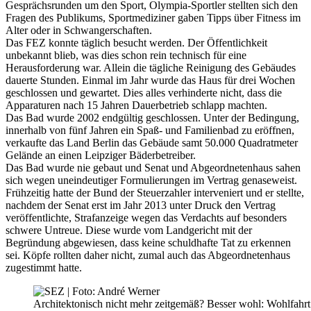
Gesprächsrunden um den Sport, Olympia-Sportler stellten sich den
Fragen des Publikums, Sportmediziner gaben Tipps über Fitness im
Alter oder in Schwangerschaften.
Das FEZ konnte täglich besucht werden. Der Öffentlichkeit
unbekannt blieb, was dies schon rein technisch für eine
Herausforderung war. Allein die tägliche Reinigung des Gebäudes
dauerte Stunden. Einmal im Jahr wurde das Haus für drei Wochen
geschlossen und gewartet. Dies alles verhinderte nicht, dass die
Apparaturen nach 15 Jahren Dauerbetrieb schlapp machten.
Das Bad wurde 2002 endgültig geschlossen. Unter der Bedingung,
innerhalb von fünf Jahren ein Spaß- und Familienbad zu eröffnen,
verkaufte das Land Berlin das Gebäude samt 50.000 Quadratmeter
Gelände an einen Leipziger Bäderbetreiber.
Das Bad wurde nie gebaut und Senat und Abgeordnetenhaus sahen
sich wegen uneindeutiger Formulierungen im Vertrag genaseweist.
Frühzeitig hatte der Bund der Steuerzahler interveniert und er stellte,
nachdem der Senat erst im Jahr 2013 unter Druck den Vertrag
veröffentlichte, Strafanzeige wegen das Verdachts auf besonders
schwere Untreue. Diese wurde vom Landgericht mit der
Begründung abgewiesen, dass keine schuldhafte Tat zu erkennen
sei. Köpfe rollten daher nicht, zumal auch das Abgeordnetenhaus
zugestimmt hatte.
Architektonisch nicht mehr zeitgemäß? Besser wohl: W