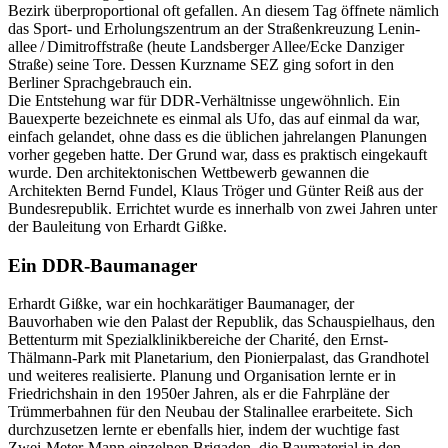
Bezirk überproportional oft gefallen. An diesem Tag öffnete nämlich
das Sport- und Erholungszentrum an der Straßenkreuzung Lenin­
allee / Dimitroffstraße (heute Landsberger Allee/Ecke Danziger
Straße) seine Tore. Dessen Kurzname SEZ ging sofort in den
Berliner Sprachgebrauch ein.
Die Entstehung war für DDR-Verhältnisse ungewöhnlich. Ein
Bauexperte bezeichnete es einmal als Ufo, das auf einmal da war,
einfach gelandet, ohne dass es die üblichen jahrelangen Planungen
vorher gegeben hatte. Der Grund war, dass es praktisch eingekauft
wurde. Den architektonischen Wettbewerb gewannen die
Architekten Bernd Fundel, Klaus Tröger und Günter Reiß aus der
Bundesrepublik. Errichtet wurde es innerhalb von zwei Jahren unter
der Bauleitung von Erhardt Gißke.
Ein DDR-Baumanager
Erhardt Gißke, war ein hochkarätiger Baumanager, der
Bauvorhaben wie den Palast der Republik, das Schauspielhaus, den
Bettenturm mit Spezialklinikbereiche der Charité, den Ernst-
Thälmann-Park mit Planetarium, den Pionierpalast, das Grandhotel
und weiteres realisierte. Planung und Organisation lernte er in
Friedrichshain in den 1950er Jahren, als er die Fahrpläne der
Trümmerbahnen für den Neubau der Stalinallee erarbeitete. Sich
durchzusetzen lernte er ebenfalls hier, indem der wuchtige fast
Zwei-Meter-Mann einzelnen Brigaden, die Baumaterial in den