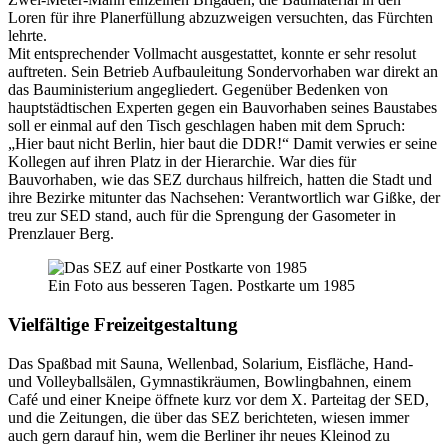
Loren für ihre Planerfüllung abzuzweigen versuchten, das Fürchten
lehrte.
Mit entsprechender Vollmacht ausgestattet, konnte er sehr resolut
auftreten. Sein Betrieb Aufbauleitung Sondervorhaben war direkt an
das Bauministerium angegliedert. Gegenüber Bedenken von
hauptstädtischen Experten gegen ein Bauvorhaben seines Baustabes
soll er einmal auf den Tisch geschlagen haben mit dem Spruch:
„Hier baut nicht Berlin, hier baut die DDR!“ Damit verwies er seine
Kollegen auf ihren Platz in der Hierarchie. War dies für
Bauvorhaben, wie das SEZ durchaus hilfreich, hatten die Stadt und
ihre Bezirke mitunter das Nachsehen: Verantwortlich war Gißke, der
treu zur SED stand, auch für die Sprengung der Gasometer in
Prenzlauer Berg.
Ein Foto aus besseren Tagen. Postkarte um 1985
Vielfältige Freizeitgestaltung
Das Spaßbad mit Sauna, Wellenbad, Solarium, Eisfläche, Hand-
und Volleyballsälen, Gymnastikräumen, Bowlingbahnen, einem
Café und einer Kneipe öffnete kurz vor dem X. Parteitag der SED,
und die Zeitungen, die über das SEZ berichteten, wiesen immer
auch gern darauf hin, wem die Berliner ihr neues Kleinod zu