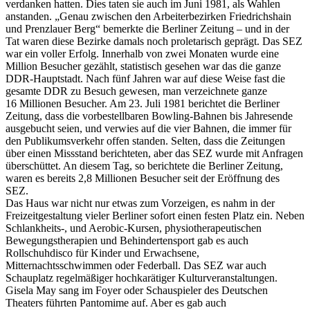
verdanken hatten. Dies taten sie auch im Juni 1981, als Wahlen
anstanden. „Genau zwischen den Arbeiterbezirken Friedrichshain
und Prenzlauer Berg“ bemerkte die Berliner Zeitung – und in der
Tat waren diese Bezirke damals noch proletarisch geprägt. Das SEZ
war ein voller Erfolg. Innerhalb von zwei Monaten wurde eine
Million Besucher gezählt, statistisch gesehen war das die ganze
DDR-Hauptstadt. Nach fünf Jahren war auf diese Weise fast die
gesamte DDR zu Besuch gewesen, man verzeichnete ganze
16 Millionen Besucher. Am 23. Juli 1981 berichtet die Berliner
Zeitung, dass die vorbestellbaren Bowling-Bahnen bis Jahresende
ausgebucht seien, und verwies auf die vier Bahnen, die immer für
den Publikumsverkehr offen standen. Selten, dass die Zeitungen
über einen Missstand berichteten, aber das SEZ wurde mit Anfragen
überschüttet. An diesem Tag, so berichtete die Berliner Zeitung,
waren es bereits 2,8 Millionen Besucher seit der Eröffnung des
SEZ.
Das Haus war nicht nur etwas zum Vorzeigen, es nahm in der
Freizeitgestaltung vieler Berliner sofort einen festen Platz ein. Neben
Schlankheits-, und Aerobic-Kursen, physiotherapeutischen
Bewegungstherapien und Behindertensport gab es auch
Rollschuhdisco für Kinder und Erwachsene,
Mitternachtsschwimmen oder Federball. Das SEZ war auch
Schauplatz regelmäßiger hochkarätiger Kulturveranstaltungen.
Gisela May sang im Foyer oder Schauspieler des Deutschen
Theaters führten Pantomime auf. Aber es gab auch