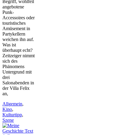
Begriff, wohlfeil
angebotene
Punk-
Accessoires oder
touristisches
Amüsement in
Partykellern
weichen ihn auf.
Was ist
überhaupt echt?
Zeitzeiger nimmt
sich des
Phänomens
Untergrund mit
drei
Salonabenden in
der Villa Felix
an,
Allgemein
,
Kino
,
Kulturtipp
,
Szene