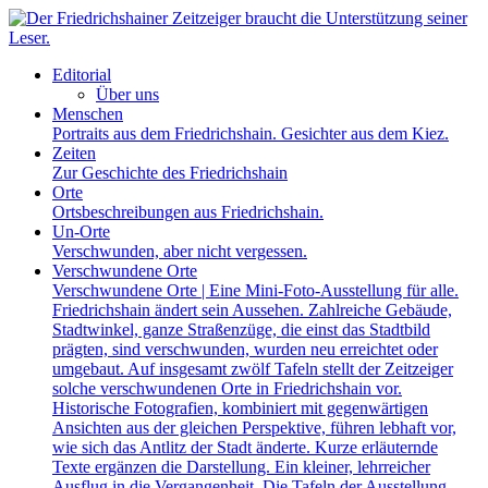
Editorial
Über uns
Menschen
Portraits aus dem Friedrichshain. Gesichter aus dem Kiez.
Zeiten
Zur Geschichte des Friedrichshain
Orte
Ortsbeschreibungen aus Friedrichshain.
Un-Orte
Verschwunden, aber nicht vergessen.
Verschwundene Orte
Verschwundene Orte | Eine Mini-Foto-Ausstellung für alle.
Friedrichshain ändert sein Aussehen. Zahlreiche Gebäude,
Stadtwinkel, ganze Straßenzüge, die einst das Stadtbild
prägten, sind verschwunden, wurden neu erreichtet oder
umgebaut. Auf insgesamt zwölf Tafeln stellt der Zeitzeiger
solche verschwundenen Orte in Friedrichshain vor.
Historische Fotografien, kombiniert mit gegenwärtigen
Ansichten aus der gleichen Perspektive, führen lebhaft vor,
wie sich das Antlitz der Stadt änderte. Kurze erläuternde
Texte ergänzen die Darstellung. Ein kleiner, lehrreicher
Ausflug in die Vergangenheit. Die Tafeln der Ausstellung