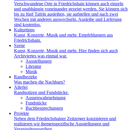
Verschwundene Orte in Friedrichshain können auch einzeln
und unabhängig voneinander gezeigt werden. Sie können sich
bis zu fünf Tafeln ausleihen, sie aufstellen und nach zwei
Wochen mit anderen auswechseln. Ausleihe und Lieferung
sind kostenlos.
Kulturtipps
Kunst, Konzerte, Musik und mehr. Empfehlungen aus
Friedrichshain.
Szene
Kunst, Konzerte, Musik und mehr. Hier finden sich auch
Archiviertes was einmal war.
Ausstellungen
Literatur
Musik
Randbezirke
Was machen die Nachbarn?
Allerlei
Randnotizen und Fundstücke.
Aussenwahrnehmung
Fundstücke
Buchbesprechungen
Projekte
Neben dem Friedrichshainer Zeitzeiger konzipieren und
realisieren wir themenspezifische Ausstellungen und
Veranstaltungsreihen.