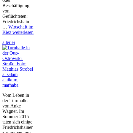
oder
Beschäftigung
von
Geflüchteten:
Friedrichshain
…
Wirtschaft im
Kiez
weiterlesen
allerlei
al salam
alaikum,
marhaba
Vom Leben in
der Turnhalle.
von Anke
Wagner. Im
Sommer 2015
taten sich einige
Friedrichshainer
zusammen, um