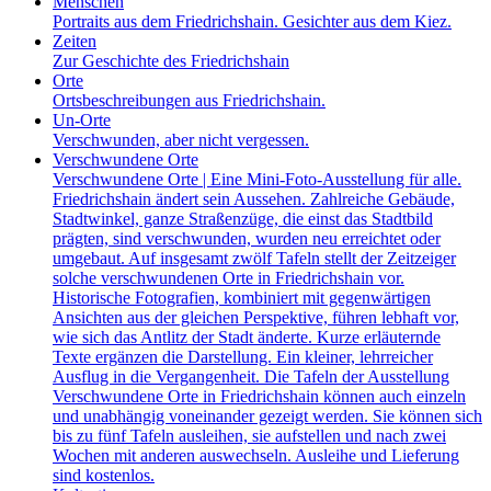
Menschen
Portraits aus dem Friedrichshain. Gesichter aus dem Kiez.
Zeiten
Zur Geschichte des Friedrichshain
Orte
Ortsbeschreibungen aus Friedrichshain.
Un-Orte
Verschwunden, aber nicht vergessen.
Verschwundene Orte
Verschwundene Orte | Eine Mini-Foto-Ausstellung für alle.
Friedrichshain ändert sein Aussehen. Zahlreiche Gebäude,
Stadtwinkel, ganze Straßenzüge, die einst das Stadtbild
prägten, sind verschwunden, wurden neu erreichtet oder
umgebaut. Auf insgesamt zwölf Tafeln stellt der Zeitzeiger
solche verschwundenen Orte in Friedrichshain vor.
Historische Fotografien, kombiniert mit gegenwärtigen
Ansichten aus der gleichen Perspektive, führen lebhaft vor,
wie sich das Antlitz der Stadt änderte. Kurze erläuternde
Texte ergänzen die Darstellung. Ein kleiner, lehrreicher
Ausflug in die Vergangenheit. Die Tafeln der Ausstellung
Verschwundene Orte in Friedrichshain können auch einzeln
und unabhängig voneinander gezeigt werden. Sie können sich
bis zu fünf Tafeln ausleihen, sie aufstellen und nach zwei
Wochen mit anderen auswechseln. Ausleihe und Lieferung
sind kostenlos.