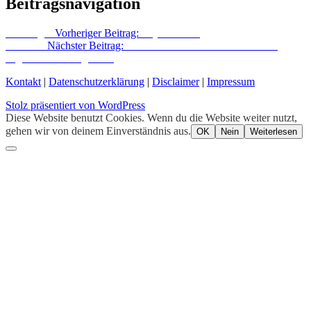
Beitragsnavigation
Vorheriger
Vorheriger Beitrag:
Skyline 1966
Nächster
Nächster Beitrag:
Wer hat die Einschusslöcher in der
Rigaer Straße vergoldet?
Kontakt
|
Datenschutzerklärung
|
Disclaimer
|
Impressum
Stolz präsentiert von WordPress
Diese Website benutzt Cookies. Wenn du die Website weiter nutzt,
gehen wir von deinem Einverständnis aus.
OK
Nein
Weiterlesen