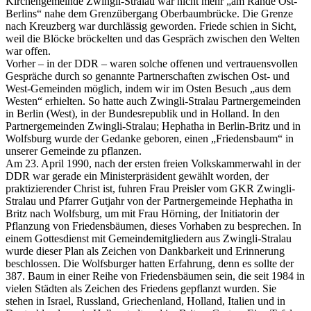
Kirchengemeinde Zwingli-Stralau war nicht mehr „am Rande Ost-
Berlins“ nahe dem Grenzübergang Oberbaumbrücke. Die Grenze
nach Kreuzberg war durchlässig geworden. Friede schien in Sicht,
weil die Blöcke bröckelten und das Gespräch zwischen den Welten
war offen.
Vorher – in der DDR – waren solche offenen und vertrauensvollen
Gespräche durch so genannte Partnerschaften zwischen Ost- und
West-Gemeinden möglich, indem wir im Osten Besuch „aus dem
Westen“ erhielten. So hatte auch Zwingli-Stralau Partnergemeinden
in Berlin (West), in der Bundesrepublik und in Holland. In den
Partnergemeinden Zwingli-Stralau; Hephatha in Berlin-Britz und in
Wolfsburg wurde der Gedanke geboren, einen „Friedensbaum“ in
unserer Gemeinde zu pflanzen.
Am 23. April 1990, nach der ersten freien Volkskammerwahl in der
DDR war gerade ein Ministerpräsident gewählt worden, der
praktizierender Christ ist, fuhren Frau Preisler vom GKR Zwingli-
Stralau und Pfarrer Gutjahr von der Partnergemeinde Hephatha in
Britz nach Wolfsburg, um mit Frau Hörning, der Initiatorin der
Pflanzung von Friedensbäumen, dieses Vorhaben zu besprechen. In
einem Gottesdienst mit Gemeindemitgliedern aus Zwingli-Stralau
wurde dieser Plan als Zeichen von Dankbarkeit und Erinnerung
beschlossen. Die Wolfsburger hatten Erfahrung, denn es sollte der
387. Baum in einer Reihe von Friedensbäumen sein, die seit 1984 in
vielen Städten als Zeichen des Friedens gepflanzt wurden. Sie
stehen in Israel, Russland, Griechenland, Holland, Italien und in