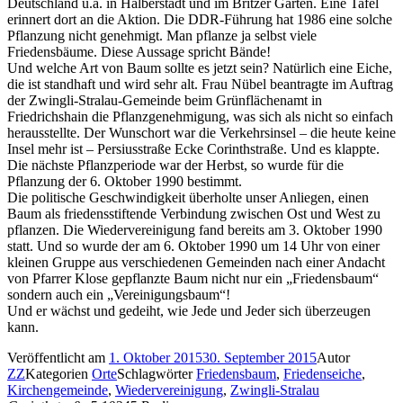
Deutschland u.a. in Halberstadt und im Britzer Garten. Eine Tafel
erinnert dort an die Aktion. Die DDR-Führung hat 1986 eine solche
Pflanzung nicht genehmigt. Man pflanze ja selbst viele
Friedensbäume. Diese Aussage spricht Bände!
Und welche Art von Baum sollte es jetzt sein? Natürlich eine Eiche,
die ist standhaft und wird sehr alt. Frau Nübel beantragte im Auftrag
der Zwingli-Stralau-Gemeinde beim Grünflächenamt in
Friedrichshain die Pflanz­genehmigung, was sich als nicht so einfach
herausstellte. Der Wunschort war die Verkehrsinsel – die heute keine
Insel mehr ist – Persiusstraße Ecke Corinthstraße. Und es klappte.
Die nächste Pflanzperiode war der Herbst, so wurde für die
Pflanzung der 6. Oktober 1990 bestimmt.
Die politische Geschwindigkeit überholte unser Anliegen, einen
Baum als friedensstiftende Verbindung zwischen Ost und West zu
pflanzen. Die Wiedervereinigung fand bereits am 3. Oktober 1990
statt. Und so wurde der am 6. Oktober 1990 um 14 Uhr von einer
kleinen Gruppe aus verschiedenen Gemeinden nach einer Andacht
von Pfarrer Klose gepflanzte Baum nicht nur ein „Friedensbaum“
sondern auch ein „Vereinigungsbaum“!
Und er wächst und gedeiht, wie Jede und Jeder sich überzeugen
kann.
Veröffentlicht am
1. Oktober 2015
30. September 2015
Autor
ZZ
Kategorien
Orte
Schlagwörter
Friedensbaum
,
Friedenseiche
,
Kirchengemeinde
,
Wiedervereinigung
,
Zwingli-Stralau