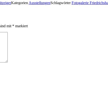
itzeiger
Kategorien
Ausstellungen
Schlagwörter
Fotogalerie Friedrichsh
sind mit
*
markiert