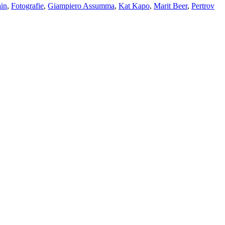
ain
,
Fotografie
,
Giampiero Assumma
,
Kat Kapo
,
Marit Beer
,
Pertrov