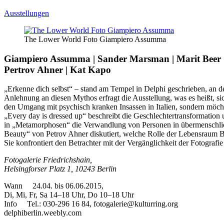
Ausstellungen
The Lower World Foto Giampiero Assumma
Giampiero Assumma | Sander Marsman | Marit Beer
Pertrov Ahner | Kat Kapo
„Erkenne dich selbst“ – stand am Tempel in Delphi geschrieben, an de
Anlehnung an diesen Mythos erfragt die Ausstellung, was es heißt, sic
den Umgang mit psychisch kranken Insassen in Italien, sondern möch
„Every day is dressed up“ beschreibt die Geschlechtertransformation u
in „Metamorphosen“ die Verwandlung von Personen in übermenschliche,
Beauty“ von Petrov Ahner diskutiert, welche Rolle der Lebensraum Be
Sie konfrontiert den Betrachter mit der Vergänglichkeit der Fotografi
Fotogalerie Friedrichshain,
Helsingforser Platz 1, 10243 Berlin
Wann 24.04. bis 06.06.2015,
Di, Mi, Fr, Sa 14–18 Uhr, Do 10–18 Uhr
Info Tel.: 030-296 16 84, fotogalerie@kulturring.org
delphiberlin.weebly.com