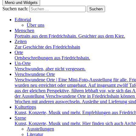
Menü und Widgets
Suchen nach:
Editorial
Über uns
Menschen
Portraits aus dem Friedrichshain. Gesichter aus dem Kiez.
Zeiten
Zur Geschichte des Friedrichshain
Orte
Ortsbeschreibungen aus Friedrichshain.
Un-Orte
Verschwunden, aber nicht vergessen.
Verschwundene Orte
Verschwundene Orte | Eine Mini-Foto-Ausstellung für alle. Fri
wurden neu erreichtet oder umgebaut. Auf insgesamt zwölf Tafel
aus der gleichen Perspektive, führen lebhaft vor, wie sich das A
der Ausstellung Verschwundene Orte in Friedrichshain können a
Wochen mit anderen auswechseln. Ausleihe und Lieferung sind
Kulturtipps
Kunst, Konzerte, Musik und mehr. Empfehlungen aus Friedrich
Szene
Kunst, Konzerte, Musik und mehr. Hier finden sich auch Archiv
Ausstellungen
Literatur