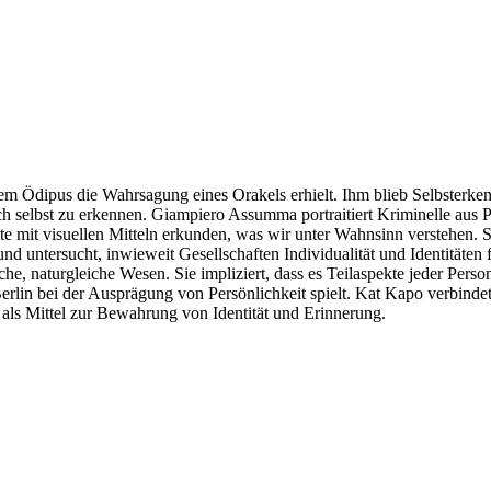
m Ödipus die Wahrsagung eines Orakels erhielt. Ihm blieb Selbsterkenn
h selbst zu erkennen. Giampiero Assumma portraitiert Kriminelle aus Ps
te mit visuellen Mitteln erkunden, was wir unter Wahnsinn verstehen.
nd untersucht, inwieweit Gesellschaften Individualität und Identitäten
 naturgleiche Wesen. Sie impliziert, dass es Teilaspekte jeder Person
rlin bei der Ausprägung von Persönlichkeit spielt. Kat Kapo verbindet
e als Mittel zur Bewahrung von Identität und Erinnerung.