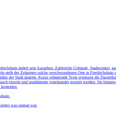
edrichshain ändert sein Aussehen. Zahlreiche Gebäude, Stadtwinkel, gan
n stellt der Zeitzeiger solche verschwundenen Orte in Friedrichshain 
ntlitz der Stadt änderte. Kurze erläuternde Texte ergänzen die Darstellu
uch einzeln und unabhängig voneinander gezeigt werden. Sie können sic
 kostenlos.
shain.
iertes was einmal war.