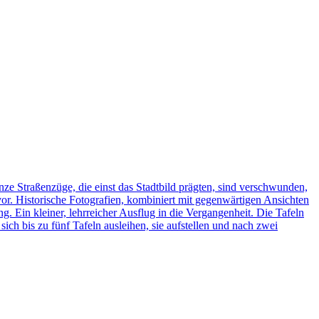
ze Straßenzüge, die einst das Stadtbild prägten, sind verschwunden,
vor. Historische Fotografien, kombiniert mit gegenwärtigen Ansichten
ng. Ein kleiner, lehrreicher Ausflug in die Vergangenheit. Die Tafeln
h bis zu fünf Tafeln ausleihen, sie aufstellen und nach zwei