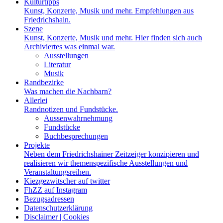
Kulturtipps
Kunst, Konzerte, Musik und mehr. Empfehlungen aus
Friedrichshain.
Szene
Kunst, Konzerte, Musik und mehr. Hier finden sich auch
Archiviertes was einmal war.
Ausstellungen
Literatur
Musik
Randbezirke
Was machen die Nachbarn?
Allerlei
Randnotizen und Fundstücke.
Aussenwahrnehmung
Fundstücke
Buchbesprechungen
Projekte
Neben dem Friedrichshainer Zeitzeiger konzipieren und
realisieren wir themenspezifische Ausstellungen und
Veranstaltungsreihen.
Kiezgezwitscher auf twitter
FhZZ auf Instagram
Bezugsadressen
Datenschutzerklärung
Disclaimer | Cookies