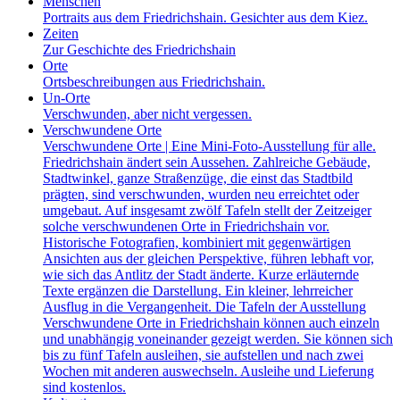
Menschen
Portraits aus dem Friedrichshain. Gesichter aus dem Kiez.
Zeiten
Zur Geschichte des Friedrichshain
Orte
Ortsbeschreibungen aus Friedrichshain.
Un-Orte
Verschwunden, aber nicht vergessen.
Verschwundene Orte
Verschwundene Orte | Eine Mini-Foto-Ausstellung für alle.
Friedrichshain ändert sein Aussehen. Zahlreiche Gebäude,
Stadtwinkel, ganze Straßenzüge, die einst das Stadtbild
prägten, sind verschwunden, wurden neu erreichtet oder
umgebaut. Auf insgesamt zwölf Tafeln stellt der Zeitzeiger
solche verschwundenen Orte in Friedrichshain vor.
Historische Fotografien, kombiniert mit gegenwärtigen
Ansichten aus der gleichen Perspektive, führen lebhaft vor,
wie sich das Antlitz der Stadt änderte. Kurze erläuternde
Texte ergänzen die Darstellung. Ein kleiner, lehrreicher
Ausflug in die Vergangenheit. Die Tafeln der Ausstellung
Verschwundene Orte in Friedrichshain können auch einzeln
und unabhängig voneinander gezeigt werden. Sie können sich
bis zu fünf Tafeln ausleihen, sie aufstellen und nach zwei
Wochen mit anderen auswechseln. Ausleihe und Lieferung
sind kostenlos.