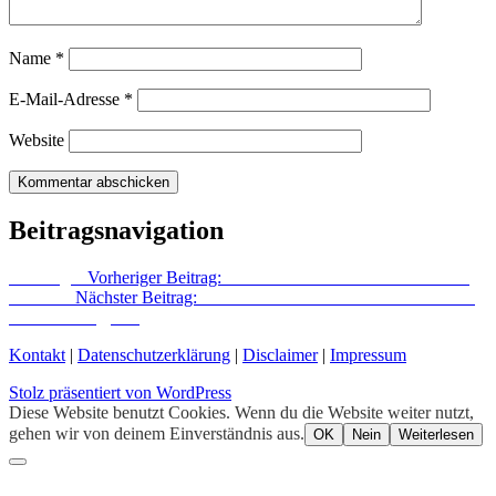
Name
*
E-Mail-Adresse
*
Website
Beitragsnavigation
Vorheriger
Vorheriger Beitrag:
Die Redaktion erzählt Geschichten
Nächster
Nächster Beitrag:
Verschwundene Orte in Friedrichshain |
Der Büschingplatz
Kontakt
|
Datenschutzerklärung
|
Disclaimer
|
Impressum
Stolz präsentiert von WordPress
Diese Website benutzt Cookies. Wenn du die Website weiter nutzt,
gehen wir von deinem Einverständnis aus.
OK
Nein
Weiterlesen