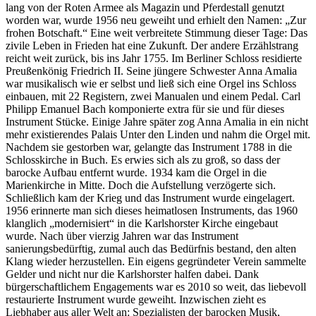
lang von der Roten Armee als Magazin und Pferdestall genutzt
worden war, wurde 1956 neu geweiht und erhielt den Namen: „Zur
frohen Botschaft.“ Eine weit verbreitete Stimmung dieser Tage: Das
zivile Leben in Frieden hat eine Zukunft. Der andere Erzählstrang
reicht weit zurück, bis ins Jahr 1755. Im Berliner Schloss residierte
Preußenkönig Friedrich II. Seine jüngere Schwester Anna Amalia
war musikalisch wie er selbst und ließ sich eine Orgel ins Schloss
einbauen, mit 22 Registern, zwei Manualen und einem Pedal. Carl
Philipp Emanuel Bach komponierte extra für sie und für dieses
Instrument Stücke. Einige Jahre später zog Anna Amalia in ein nicht
mehr existierendes Palais Unter den Linden und nahm die Orgel mit.
Nachdem sie gestorben war, gelangte das Instrument 1788 in die
Schlosskirche in Buch. Es erwies sich als zu groß, so dass der
barocke Aufbau entfernt wurde. 1934 kam die Orgel in die
Marienkirche in Mitte. Doch die Aufstellung verzögerte sich.
Schließlich kam der Krieg und das Instrument wurde eingelagert.
1956 erinnerte man sich dieses heimatlosen Instruments, das 1960
klanglich „modernisiert“ in die Karlshorster Kirche eingebaut
wurde. Nach über vierzig Jahren war das Instrument
sanierungsbedürftig, zumal auch das Bedürfnis bestand, den alten
Klang wieder herzustellen. Ein eigens gegründeter Verein sammelte
Gelder und nicht nur die Karlshorster halfen dabei. Dank
bürgerschaftlichem Engagements war es 2010 so weit, das liebevoll
restaurierte Instrument wurde geweiht. Inzwischen zieht es
Liebhaber aus aller Welt an: Spezialisten der barocken Musik,