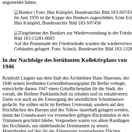
angemeldet hatten.
Im Juni 1950 ist die Kuppe des Bunkers zugeschüttet. Erste Er
Illus Kümpfel, Bundesarchiv Bild 183-S97456
Auf der Promenade der Friedenstraße wurden die wiederverwen
Gebäuden gelagert. Foto: Schack, Bundesarchiv Bild 183-132
In der Nachfolge des berühmten Kollektivplans von
1946
Reinhold Lingner aus dem Stab des Architekten Hans Sharouns, der
1946 seinen berühmten Generalbebauungsplan für Berlin vorlegte,
entwickelte daraus 1947 einen Grünflächenplan für die Stadt, der
vorsah, die Berliner Parklandschaft zu erhalten und zu rekultivieren.
Darin war auch an die Entsorgung der unendlichen Schuttmassen
gedacht. Sie sollten nicht im Berliner Urstromtal, sondern auf den
Hochflächen des Barnim und des Teltow dauerhaft gelagert werden,
damit das Grundwasser vor eventuellen giftigen Rückständen in den
Trümmern geschützt bliebe. Vorgesehen waren vor allem Randlagen
des Hochlands, um städtebauliche Dominanten zu setzen.
Mutterboden auf den für die Ablagerung vorgesehenen Flächen