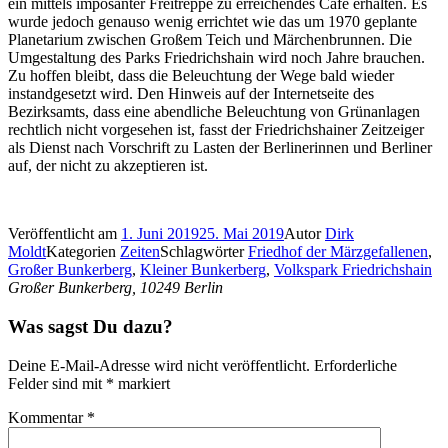
ein mittels imposanter Freitreppe zu erreichendes Café erhalten. Es
wurde jedoch genauso wenig errichtet wie das um 1970 geplante
Planetarium zwischen Großem Teich und Märchenbrunnen. Die
Umgestaltung des Parks Friedrichshain wird noch Jahre brauchen.
Zu hoffen bleibt, dass die Beleuchtung der Wege bald wieder
instandgesetzt wird. Den Hinweis auf der Internetseite des
Bezirksamts, dass eine abendliche Beleuchtung von Grünanlagen
rechtlich nicht vorgesehen ist, fasst der Friedrichshainer Zeitzeiger
als Dienst nach Vorschrift zu Lasten der Berlinerinnen und Berliner
auf, der nicht zu akzeptieren ist.
Veröffentlicht am
1. Juni 2019
25. Mai 2019
Autor
Dirk
Moldt
Kategorien
Zeiten
Schlagwörter
Friedhof der Märzgefallenen
,
Großer Bunkerberg
,
Kleiner Bunkerberg
,
Volkspark Friedrichshain
Großer Bunkerberg, 10249 Berlin
Was sagst Du dazu?
Deine E-Mail-Adresse wird nicht veröffentlicht.
Erforderliche
Felder sind mit
*
markiert
Kommentar
*