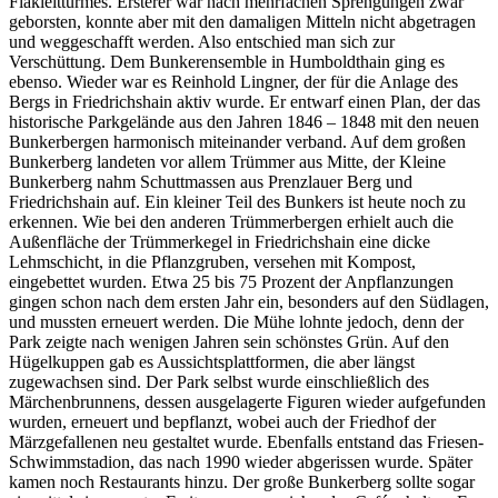
Flakleitturmes. Ersterer war nach mehrfachen Sprengungen zwar
geborsten, konnte aber mit den damaligen Mitteln nicht abgetragen
und weggeschafft werden. Also entschied man sich zur
Verschüttung. Dem Bunkerensemble in Humboldthain ging es
ebenso. Wieder war es Reinhold Lingner, der für die Anlage des
Bergs in Friedrichshain aktiv wurde. Er entwarf einen Plan, der das
historische Parkgelände aus den Jahren 1846 – 1848 mit den neuen
Bunkerbergen harmonisch miteinander verband. Auf dem großen
Bunkerberg landeten vor allem Trümmer aus Mitte, der Kleine
Bunkerberg nahm Schuttmassen aus Prenzlauer Berg und
Friedrichshain auf. Ein kleiner Teil des Bunkers ist heute noch zu
erkennen. Wie bei den anderen Trümmerbergen erhielt auch die
Außenfläche der Trümmerkegel in Friedrichshain eine dicke
Lehmschicht, in die Pflanzgruben, versehen mit Kompost,
eingebettet wurden. Etwa 25 bis 75 Prozent der Anpflanzungen
gingen schon nach dem ersten Jahr ein, besonders auf den Südlagen,
und mussten erneuert werden. Die Mühe lohnte jedoch, denn der
Park zeigte nach wenigen Jahren sein schönstes Grün. Auf den
Hügelkuppen gab es Aussichtsplattformen, die aber längst
zugewachsen sind. Der Park selbst wurde einschließlich des
Märchenbrunnens, dessen ausgelagerte Figuren wieder aufgefunden
wurden, erneuert und bepflanzt, wobei auch der Friedhof der
Märzgefallenen neu gestaltet wurde. Ebenfalls entstand das Friesen-
Schwimmstadion, das nach 1990 wieder abgerissen wurde. Später
kamen noch Restaurants hinzu. Der große Bunkerberg sollte sogar