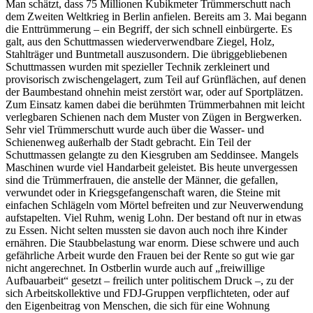
Man schätzt, dass 75 Millionen Kubikmeter Trümmerschutt nach
dem Zweiten Weltkrieg in Berlin anfielen. Bereits am 3. Mai begann
die Enttrümmerung – ein Begriff, der sich schnell einbürgerte. Es
galt, aus den Schuttmassen wiederverwendbare Ziegel, Holz,
Stahlträger und Buntmetall auszusondern. Die übriggebliebenen
Schuttmassen wurden mit spezieller Technik zerkleinert und
provisorisch zwischengelagert, zum Teil auf Grünflächen, auf denen
der Baumbestand ohnehin meist zerstört war, oder auf Sportplätzen.
Zum Einsatz kamen dabei die berühmten Trümmerbahnen mit leicht
verlegbaren Schienen nach dem Muster von Zügen in Bergwerken.
Sehr viel Trümmerschutt wurde auch über die Wasser- und
Schienenweg außerhalb der Stadt gebracht. Ein Teil der
Schuttmassen gelangte zu den Kiesgruben am Seddinsee. Mangels
Maschinen wurde viel Handarbeit geleistet. Bis heute unvergessen
sind die Trümmerfrauen, die anstelle der Männer, die gefallen,
verwundet oder in Kriegsgefangenschaft waren, die Steine mit
einfachen Schlägeln vom Mörtel befreiten und zur Neuverwendung
aufstapelten. Viel Ruhm, wenig Lohn. Der bestand oft nur in etwas
zu Essen. Nicht selten mussten sie davon auch noch ihre Kinder
ernähren. Die Staubbelastung war enorm. Diese schwere und auch
gefährliche Arbeit wurde den Frauen bei der Rente so gut wie gar
nicht angerechnet. In Ostberlin wurde auch auf „freiwillige
Aufbauarbeit“ gesetzt – freilich unter politischem Druck –, zu der
sich Arbeitskollektive und FDJ-Gruppen verpflichteten, oder auf
den Eigenbeitrag von Menschen, die sich für eine Wohnung