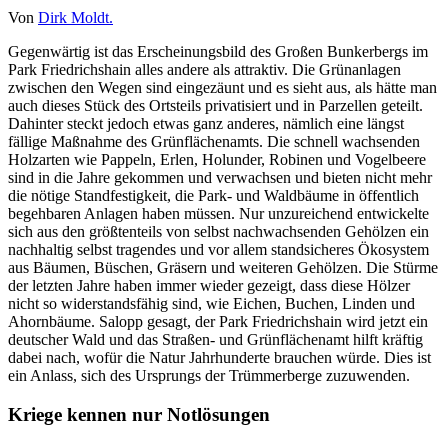
Von
Dirk Moldt.
Gegenwärtig ist das Erscheinungsbild des Großen Bunkerbergs im
Park Friedrichshain alles andere als attraktiv. Die Grünanlagen
zwischen den Wegen sind eingezäunt und es sieht aus, als hätte man
auch dieses Stück des Ortsteils privatisiert und in Parzellen geteilt.
Dahinter steckt jedoch etwas ganz anderes, nämlich eine längst
fällige Maßnahme des Grünflächenamts. Die schnell wachsenden
Holzarten wie Pappeln, Erlen, Holunder, Robinen und Vogelbeere
sind in die Jahre gekommen und verwachsen und bieten nicht mehr
die nötige Standfestigkeit, die Park- und Waldbäume in öffentlich
begehbaren Anlagen haben müssen. Nur unzureichend entwickelte
sich aus den größtenteils von selbst nachwachsenden Gehölzen ein
nachhaltig selbst tragendes und vor allem standsicheres Ökosystem
aus Bäumen, Büschen, Gräsern und weiteren Gehölzen. Die Stürme
der letzten Jahre haben immer wieder gezeigt, dass diese Hölzer
nicht so widerstandsfähig sind, wie Eichen, Buchen, Linden und
Ahornbäume. Salopp gesagt, der Park Friedrichshain wird jetzt ein
deutscher Wald und das Straßen- und Grünflächenamt hilft kräftig
dabei nach, wofür die Natur Jahrhunderte brauchen würde. Dies ist
ein Anlass, sich des Ursprungs der Trümmerberge zuzuwenden.
Kriege kennen nur Notlösungen