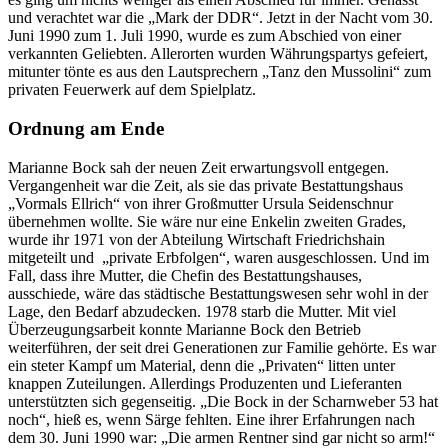
und verachtet war die „Mark der DDR“. Jetzt in der Nacht vom 30.
Juni 1990 zum 1. Juli 1990, wurde es zum Abschied von einer
verkannten Geliebten. Allerorten wurden Währungspartys gefeiert,
mitunter tönte es aus den Lautsprechern „Tanz den Mussolini“ zum
privaten Feuer­werk auf dem Spielplatz.
Ordnung am Ende
Marianne Bock sah der neuen Zeit erwartungsvoll entgegen.
Vergangenheit war die Zeit, als sie das private Bestattungshaus
„Vormals Ellrich“ von ihrer Großmutter Ursula Seidenschnur
übernehmen wollte. Sie wäre nur eine Enkelin zweiten Grades,
wurde ihr 1971 von der Abteilung Wirtschaft Friedrichshain
mitgeteilt und „private Erbfolgen“, waren ausgeschlossen. Und im
Fall, dass ihre Mutter, die Chefin des Bestattungshauses,
ausschiede, wäre das städtische Bestattungswesen sehr wohl in der
Lage, den Bedarf abzudecken. 1978 starb die Mutter. Mit viel
Überzeugungsarbeit konnte Marianne Bock den Betrieb
weiterführen, der seit drei Generationen zur Familie gehörte. Es war
ein steter Kampf um Material, denn die „Privaten“ litten unter
knappen Zuteilungen. Allerdings Produzenten und Lieferanten
unterstützten sich gegenseitig. „Die Bock in der Scharnweber 53 hat
noch“, hieß es, wenn Särge fehlten. Eine ihrer Erfahrungen nach
dem 30. Juni 1990 war: „Die armen Rentner sind gar nicht so arm!“