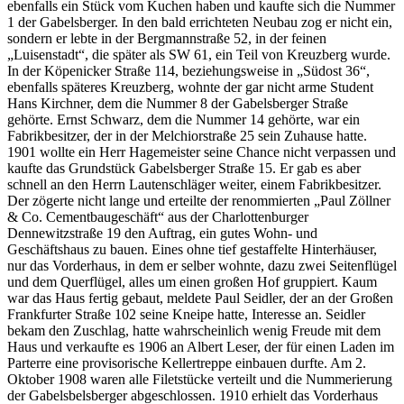
ebenfalls ein Stück vom Kuchen haben und kaufte sich die Nummer
1 der Gabelsberger. In den bald errichteten Neubau zog er nicht ein,
sondern er lebte in der Bergmannstraße 52, in der feinen
„Luisenstadt“, die später als SW 61, ein Teil von Kreuzberg wurde.
In der Köpenicker Straße 114, beziehungsweise in „Südost 36“,
ebenfalls späteres Kreuzberg, wohnte der gar nicht arme Student
Hans Kirchner, dem die Nummer 8 der Gabelsberger Straße
gehörte. Ernst Schwarz, dem die Nummer 14 gehörte, war ein
Fabrikbesitzer, der in der Melchiorstraße 25 sein Zuhause hatte.
1901 wollte ein Herr Hagemeister seine Chance nicht verpassen und
kaufte das Grundstück Gabelsberger Straße 15. Er gab es aber
schnell an den Herrn Lautenschläger weiter, einem Fabrikbesitzer.
Der zögerte nicht lange und erteilte der renommierten „Paul Zöllner
& Co. Cementbaugeschäft“ aus der Charlottenburger
Dennewitzstraße 19 den Auftrag, ein gutes Wohn- und
Geschäftshaus zu bauen. Eines ohne tief gestaffelte Hinterhäuser,
nur das Vorderhaus, in dem er selber wohnte, dazu zwei Seitenflügel
und dem Querflügel, alles um einen großen Hof gruppiert. Kaum
war das Haus fertig gebaut, meldete Paul Seidler, der an der Großen
Frankfurter Straße 102 seine Kneipe hatte, Interesse an. Seidler
bekam den Zuschlag, hatte wahrscheinlich wenig Freude mit dem
Haus und verkaufte es 1906 an Albert Leser, der für einen Laden im
Parterre eine provisorische Kellertreppe einbauen durfte. Am 2.
Oktober 1908 waren alle Filetstücke verteilt und die Nummerierung
der Gabelsbelsberger abgeschlossen. 1910 erhielt das Vorderhaus