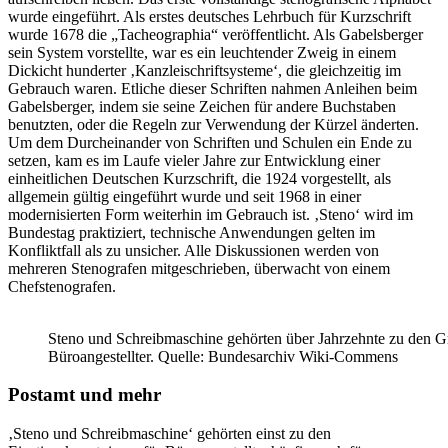
wurde eingeführt. Als erstes deutsches Lehrbuch für Kurzschrift
wurde 1678 die „Tacheographia“ veröffentlicht. Als Gabelsberger
sein System vorstellte, war es ein leuchtender Zweig in einem
Dickicht hunderter ‚Kanzleischriftsysteme‘, die gleichzeitig im
Gebrauch waren. Etliche dieser Schriften nahmen Anleihen beim
Gabelsberger, indem sie seine Zeichen für andere Buchstaben
benutzten, oder die Regeln zur Verwendung der Kürzel änderten.
Um dem Durcheinander von Schriften und Schulen ein Ende zu
setzen, kam es im Laufe vieler Jahre zur Entwicklung einer
einheitlichen Deutschen Kurzschrift, die 1924 vorgestellt, als
allgemein gültig eingeführt wurde und seit 1968 in einer
modernisierten Form weiterhin im Gebrauch ist. ‚Steno‘ wird im
Bundestag praktiziert, technische Anwendungen gelten im
Konfliktfall als zu unsicher. Alle Diskussionen werden von
mehreren Stenografen mitgeschrieben, überwacht von einem
Chefstenografen.
Steno und Schreibmaschine gehörten über Jahrzehnte zu den Gr
Büroangestellter. Quelle: Bundesarchiv Wiki-Commens
Postamt und mehr
‚Steno und Schreibmaschine‘ gehörten einst zu den