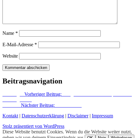
Name
*
E-Mail-Adresse
*
Website
Beitragsnavigation
Vorheriger
Vorheriger Beitrag:
Ein gemütliches Massenspektakel –
so was gibt es?
Nächster
Nächster Beitrag:
Frei im Wind
Kontakt
|
Datenschutzerklärung
|
Disclaimer
|
Impressum
Stolz präsentiert von WordPress
Diese Website benutzt Cookies. Wenn du die Website weiter nutzt,
gehen wir von deinem Einverständnis aus.
OK
Nein
Weiterlesen