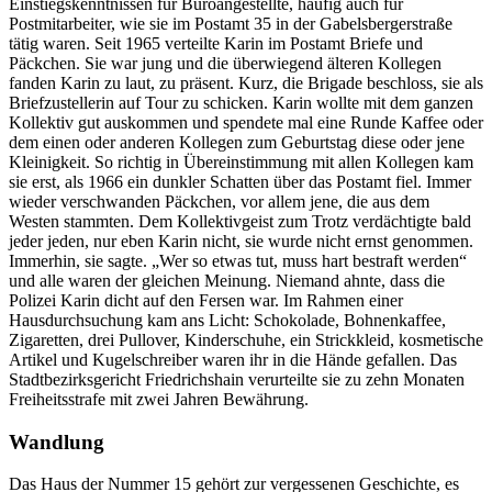
Einstiegskenntnissen für Büroangestellte, häufig auch für
Postmitarbeiter, wie sie im Postamt 35 in der Gabelsbergerstraße
tätig waren. Seit 1965 verteilte Karin im Postamt Briefe und
Päckchen. Sie war jung und die überwiegend älteren Kollegen
fanden Karin zu laut, zu präsent. Kurz, die Brigade beschloss, sie als
Briefzustellerin auf Tour zu schicken. Karin wollte mit dem ganzen
Kollektiv gut auskommen und spendete mal eine Runde Kaffee oder
dem einen oder anderen Kollegen zum Geburtstag diese oder jene
Kleinigkeit. So richtig in Übereinstimmung mit allen Kollegen kam
sie erst, als 1966 ein dunkler Schatten über das Postamt fiel. Immer
wieder verschwanden Päckchen, vor allem jene, die aus dem
Westen stammten. Dem Kollektivgeist zum Trotz verdächtigte bald
jeder jeden, nur eben Karin nicht, sie wurde nicht ernst genommen.
Immerhin, sie sagte. „Wer so etwas tut, muss hart bestraft werden“
und alle waren der gleichen Meinung. Niemand ahnte, dass die
Polizei Karin dicht auf den Fersen war. Im Rahmen einer
Hausdurchsuchung kam ans Licht: Schokolade, Bohnenkaffee,
Zigaretten, drei Pullover, Kinderschuhe, ein Strickkleid, kosmetische
Artikel und Kugelschreiber waren ihr in die Hände gefallen. Das
Stadtbezirksgericht Friedrichshain verurteilte sie zu zehn Monaten
Freiheitsstrafe mit zwei Jahren Bewährung.
Wandlung
Das Haus der Nummer 15 gehört zur vergessenen Geschichte, es