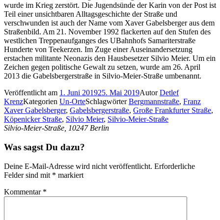
wurde im Krieg zerstört. Die Jugendsünde der Karin von der Post ist
Teil einer unsichtbaren Alltagsgeschichte der Straße und
verschwunden ist auch der Name vom Xaver Gabelsberger aus dem
Straßenbild. Am 21. November 1992 flackerten auf den Stufen des
westlichen Treppenaufganges des UBahnhofs Samariterstraße
Hunderte von Teekerzen. Im Zuge einer Auseinandersetzung
erstachen militante Neonazis den Hausbesetzer Silvio Meier. Um ein
Zeichen gegen politische Gewalt zu setzen, wurde am 26. April
2013 die Gabelsbergerstraße in Silvio-Meier-Straße umbenannt.
Veröffentlicht am
1. Juni 2019
25. Mai 2019
Autor
Detlef
Krenz
Kategorien
Un-Orte
Schlagwörter
Bergmannstraße
,
Franz
Xaver Gabelsberger
,
Gabelsbergerstraße
,
Große Frankfurter Straße
,
Köpenicker Straße
,
Silvio Meier
,
Silvio-Meier-Straße
Silvio-Meier-Straße, 10247 Berlin
Was sagst Du dazu?
Deine E-Mail-Adresse wird nicht veröffentlicht.
Erforderliche
Felder sind mit
*
markiert
Kommentar
*