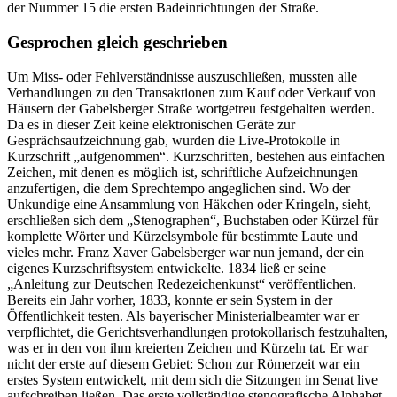
der Nummer 15 die ersten Badeinrichtungen der Straße.
Gesprochen gleich geschrieben
Um Miss- oder Fehlverständnisse auszuschließen, mussten alle
Verhandlungen zu den Transaktionen zum Kauf oder Verkauf von
Häusern der Gabelsberger Straße wortgetreu festgehalten werden.
Da es in dieser Zeit keine elektronischen Geräte zur
Gesprächsaufzeichnung gab, wurden die Live-Protokolle in
Kurzschrift „aufgenommen“. Kurzschriften, bestehen aus einfachen
Zeichen, mit denen es möglich ist, schriftliche Aufzeichnungen
anzufertigen, die dem Sprechtempo angeglichen sind. Wo der
Unkundige eine Ansammlung von Häkchen oder Kringeln, sieht,
erschließen sich dem „Stenographen“, Buchstaben oder Kürzel für
komplette Wörter und Kürzelsymbole für bestimmte Laute und
vieles mehr. Franz Xaver Gabelsberger war nun jemand, der ein
eigenes Kurzschriftsystem entwickelte. 1834 ließ er seine
„Anleitung zur Deutschen Redezeichenkunst“ veröffentlichen.
Bereits ein Jahr vorher, 1833, konnte er sein System in der
Öffentlichkeit testen. Als bayerischer Ministerialbeamter war er
verpflichtet, die Gerichtsverhandlungen protokollarisch festzuhalten,
was er in den von ihm kreierten Zeichen und Kürzeln tat. Er war
nicht der erste auf diesem Gebiet: Schon zur Römerzeit war ein
erstes System entwickelt, mit dem sich die Sitzungen im Senat live
aufschreiben ließen. Das erste vollständige stenografische Alphabet